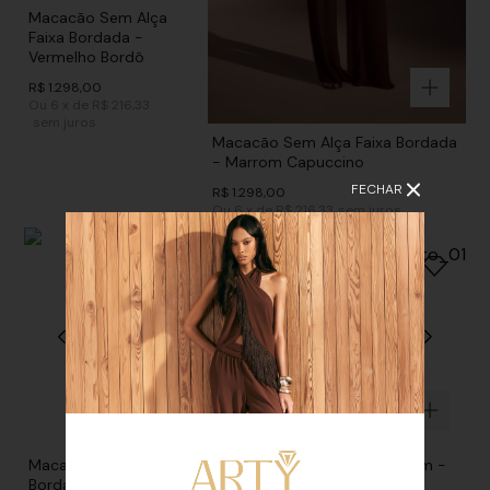
Macacão Sem Alça
Faixa Bordada -
Vermelho Bordô
R$
1
.
298
,
00
Ou
6
x
de
R$ 216,33
sem juros
Macacão Sem Alça Faixa Bordada
- Marrom Capuccino
FECHAR
R$
1
.
298
,
00
Ou
6
x
de
R$ 216,33
sem juros
Macacão Faixa
Macaquinho Detalhe Ferragem -
Bordado - Preto
Bege Khaki