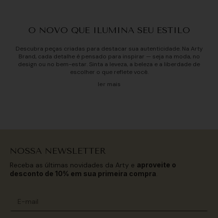
O NOVO QUE ILUMINA SEU ESTILO
Descubra peças criadas para destacar sua autenticidade. Na Arty
Brand, cada detalhe é pensado para inspirar — seja na moda, no
design ou no bem-estar. Sinta a leveza, a beleza e a liberdade de
escolher o que reflete você.
Lorem Ipsum is simply dummy text of the printing and typesetting
ler
mais
industry. Lorem Ipsum has been the industry's standard dummy text
ever since the 1500s, when an unknown printer took a galley of type
and scrambled it to make a type specimen book. It has survived not
only five centuries, but also the leap into electronic typesetting,
remaining essentially unchanged. It was popularised in the 1960s with
the release of Letraset sheets containing Lorem Ipsum passages, and
more recently with desktop publishing software like Aldus PageMaker
including versions of Lorem Ipsum.
NOSSA NEWSLETTER
Receba as últimas novidades da Arty e
aproveite o
desconto de 10% em sua primeira compra
.