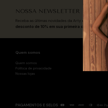
NOSSA NEWSLETTER
Receba as últimas novidades da Arty e
aproveite o
desconto de 10% em sua primeira compra
.
Quem somos
Minha Con
Quem somos
Minha conta
Política de privacidade
Meus pedid
Nossas lojas
PAGAMENTOS E SELOS
Pa