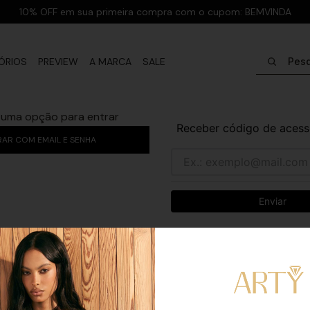
10% OFF em sua primeira compra com o cupom: BEMVINDA
Pesquisar
ÓRIOS
PREVIEW
A MARCA
SALE
 uma opção para entrar
Receber código de acess
RAR COM EMAIL E SENHA
Enviar