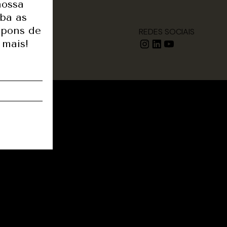
nossa
eba as
upons de
REDES SOCIAIS
 mais!
OK