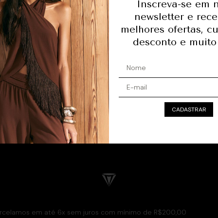
Inscreva-se em 
newsletter e rec
melhores ofertas, c
desconto e muito
ta
Ajuda
CADASTRAR
Trocas e devoluçõs
os
Atendimento
rcelamos em até 6x sem juros com mínimo de R$200,00