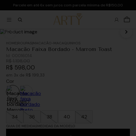
Parcele em até 6x sem juros com parcela mínima de R$150,00
ROUPAS
MACACÃO-MACAQUINHOS
Macacão Faixa Bordado - Marrom Toast
Id:
00016014
R$
1
.
198
,
00
R$
598
,
00
em
3
x de
R$
199
,
33
Cor
TAMANHO
34
36
38
40
42
GUIA DE MEDIDAS
MEDIDAS DA MODELO