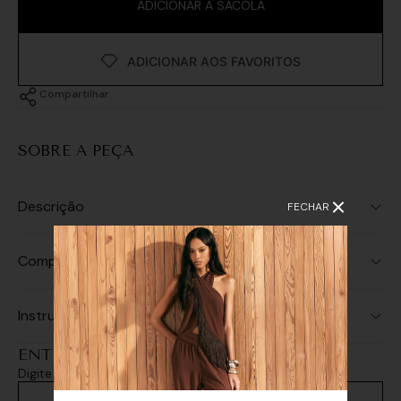
ADICIONAR À SACOLA
Compartilhar
SOBRE A PEÇA
Descrição
FECHAR
Composição
Instruções de Lavagem
ENTREGA E RETIRADA
Digite seu CEP e consulte as opções de entrega