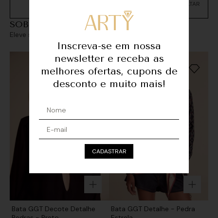
Não sei meu CEP
SOBREPOSIÇÕES
Eleve seu look com sofisticação e personalidade
Inscreva-se em nossa
newsletter e receba as
melhores ofertas, cupons de
desconto e muito mais!
CADASTRAR
Bata GGT Decote Detalhe
Bata GGT Detalhe - Pedra
Pedras - Preto
Estrela