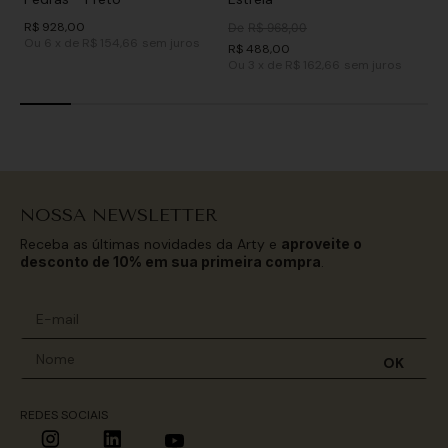
R$
928
,
00
De
R$
968
,
00
Ou
6
x
de
R$ 154,66
sem juros
R$
488
,
00
Ou
3
x
de
R$ 162,66
sem juros
NOSSA NEWSLETTER
Receba as últimas novidades da Arty e
aproveite o
desconto de 10% em sua primeira compra
.
OK
REDES SOCIAIS