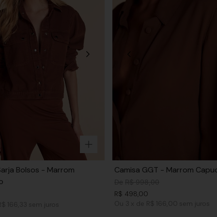
arja Bolsos - Marrom
Camisa GGT - Marrom Capu
o
De
R$
998
,
00
R$
498
,
00
Ou
3
x
de
R$ 166,00
sem juros
R$ 166,33
sem juros