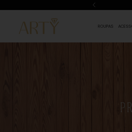
10% OFF em sua primeira compra com o cupom: BEMVINDA
ROUPAS
ACESS