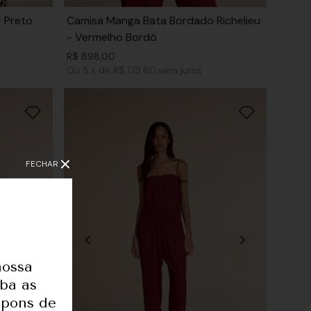
- Preto
Camisa Manga Bata Bordado Richelieu
- Vermelho Bordô
R$
898
,
00
Ou
5
x
de
R$ 179,60
sem juros
FECHAR
nossa
eba as
upons de