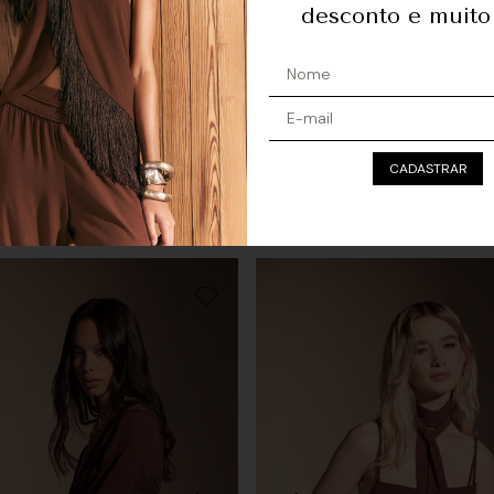
desconto e muito
urto Bordado Richelieu -
Macacão Sem Alça Faixa Bor
CADASTRAR
 Bordô
Vermelho Bordô
0
R$
1
.
298
,
00
R$ 249,66
sem juros
Ou
6
x
de
R$ 216,33
sem juros