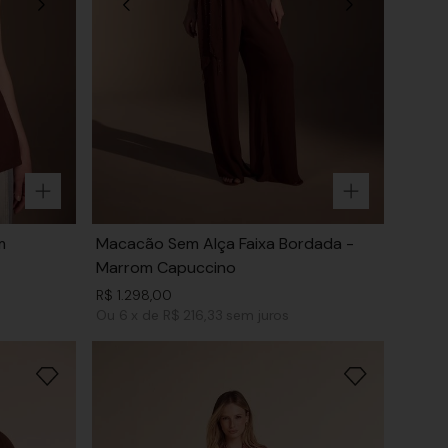
m
Macacão Sem Alça Faixa Bordada -
Marrom Capuccino
R$
1
.
298
,
00
Ou
6
x
de
R$ 216,33
sem juros