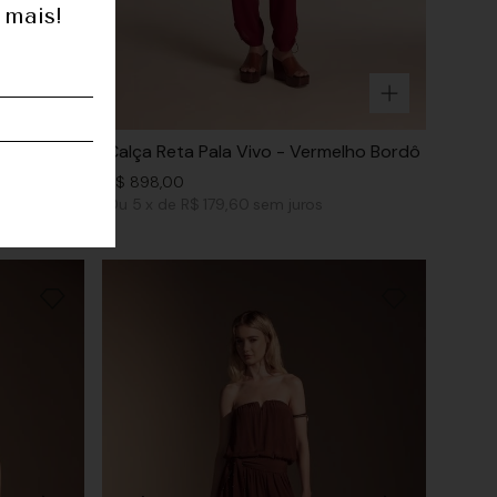
 mais!
dada -
Calça Reta Pala Vivo - Vermelho Bordô
R$
898
,
00
Ou
5
x
de
R$ 179,60
sem juros