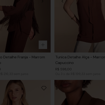
 Detalhe Franja - Marrom
Tunica Detalhe Alça - Marro
o
Capuccino
0
R$
598
,
00
R$ 216,33
sem juros
Ou
3
x
de
R$ 199,33
sem juros