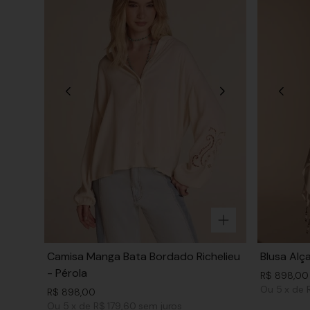
Camisa Manga Bata Bordado Richelieu
Blusa Alç
- Pérola
R$
898
,
00
Ou
5
x
de
R$
898
,
00
Ou
5
x
de
R$ 179,60
sem juros