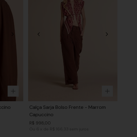
ccino
Calça Sarja Bolso Frente - Marrom
Capuccino
R$
998
,
00
Ou
6
x
de
R$ 166,33
sem juros