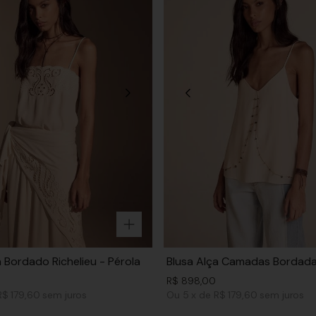
a Bordado Richelieu - Pérola
Blusa Alça Camadas Bordada
R$
898
,
00
R$ 179,60
sem juros
Ou
5
x
de
R$ 179,60
sem juros