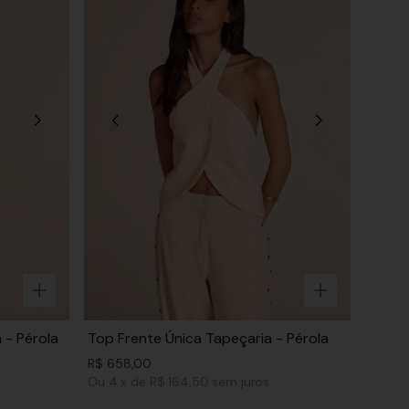
 - Pérola
Top Frente Única Tapeçaria - Pérola
R$
658
,
00
Ou
4
x
de
R$ 164,50
sem juros