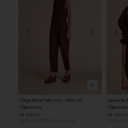
Calça Reta Pala Vivo - Marrom
Jaqueta S
Capuccino
Capuccin
R$
898
,
00
R$
998
,
00
Ou
5
x
de
R$ 179,60
sem juros
Ou
6
x
de