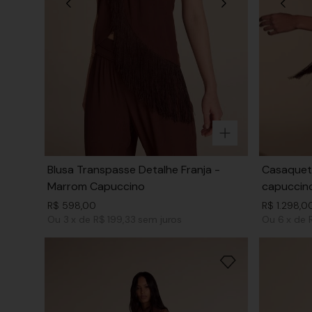
Blusa Transpasse Detalhe Franja -
Casaqueto
Marrom Capuccino
capuccin
R$
598
,
00
R$
1
.
298
,
0
Ou
3
x
de
R$ 199,33
sem juros
Ou
6
x
de