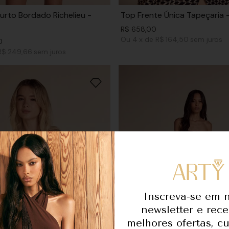
urto Bordado Richelieu -
Top Frente Única Tapeçaria 
R$
658
,
00
Ou
4
x
de
R$ 164,50
sem juros
0
R$ 249,66
sem juros
Inscreva-se em 
newsletter e rec
melhores ofertas, c