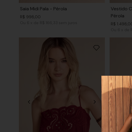
Saia Midi Pala - Pérola
Vestido C
Pérola
R$
998
,
00
Ou
6
x
de
R$ 166,33
sem juros
R$
1
.
498
,
0
Ou
6
x
de