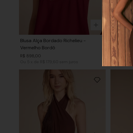
Blusa Alça Bordado Richelieu -
Vestido C
Vermelho Bordô
Vermelho
R$
898
,
00
R$
1
.
498
,
0
Ou
5
x
de
R$ 179,60
sem juros
Ou
6
x
de