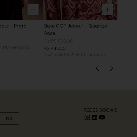
our - Preto
Bata GGT Jabour - Quartzo
Rosa
De
R$
898
,
00
74,00
sem juros
R$
448
,
00
Ou
2
x
de
R$ 224,00
sem juros
REDES SOCIAIS
OK