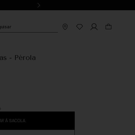
s - Pérola
O
AR À SACOLA