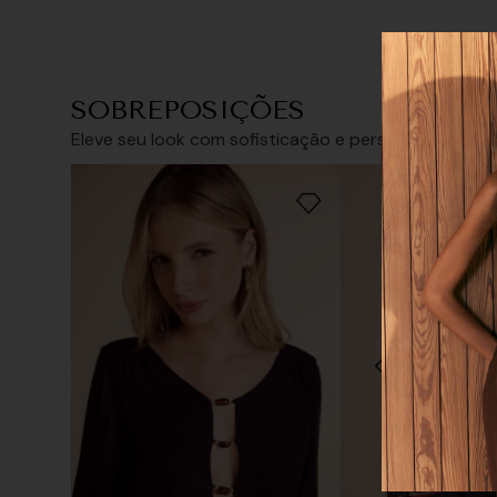
SOBREPOSIÇÕES
Tamanho
Eleve seu look com sofisticação e personalidade
34/PP
36/P
Tamanho que
38/M
40/G
42/GG