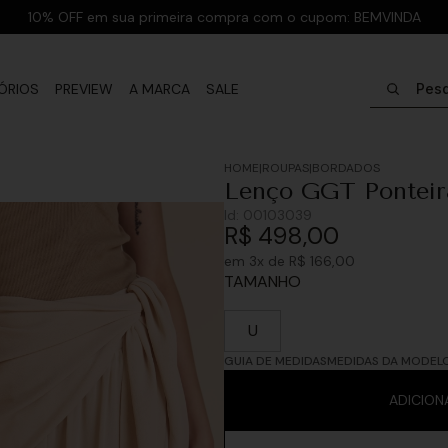
10% OFF em sua primeira compra com o cupom: BEMVINDA
Pesquisar
ÓRIOS
PREVIEW
A MARCA
SALE
ROUPAS
BORDADOS
Lenço GGT Ponteira
Id:
00103039
R$
498
,
00
em
3
x de
R$
166
,
00
TAMANHO
U
GUIA DE MEDIDAS
MEDIDAS DA MODEL
ADICION