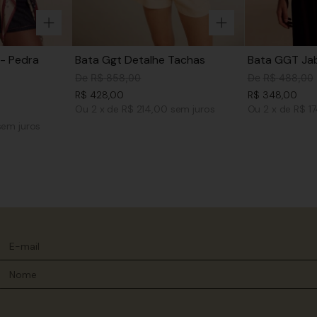
- Pedra
Bata Ggt Detalhe Tachas
Bata GGT Jab
De
R$
858
,
00
De
R$
488
,
00
R$
428
,
00
R$
348
,
00
Ou
2
x
de
R$ 214,00
sem juros
Ou
2
x
de
R$ 1
sem juros