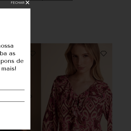
FECHAR
nossa
eba as
upons de
 mais!