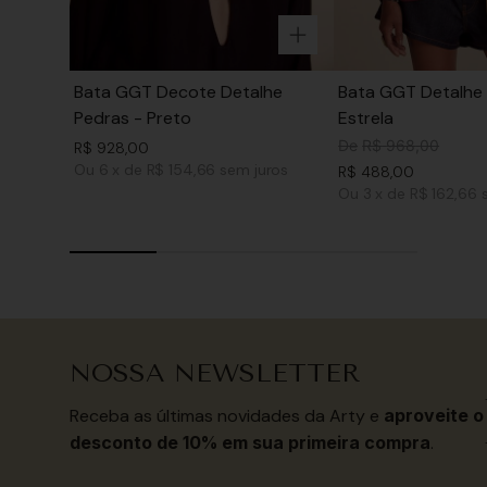
Bata GGT Decote Detalhe
Bata GGT Detalhe 
Pedras - Preto
Estrela
De
R$
968
,
00
R$
928
,
00
Ou
6
x
de
R$ 154,66
sem juros
R$
488
,
00
Ou
3
x
de
R$ 162,66
NOSSA NEWSLETTER
Receba as últimas novidades da Arty e
aproveite o
desconto de 10% em sua primeira compra
.