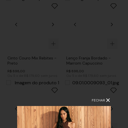
Cinto Couro Mix Rebites -
Lenço Franja Bordado -
Preto
Marrom Capuccino
R$
898
,
00
R$
898
,
00
Ou
5
x
de
R$ 179,60
sem juros
Ou
5
x
de
R$ 179,60
sem juros
FECHAR