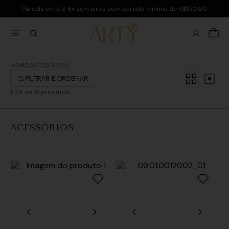
Parcele em até 6x sem juros com parcela mínima de R$150,00
ACESSÓRIOS
1-
24
de
31
produtos
ACESSÓRIOS