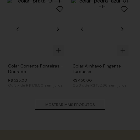
Colar Corrente Ponteiras -
Colar Alinhavo Pingente
Dourado
Turquesa
R$
528
,
00
R$
458
,
00
Ou
3
x
de
R$ 176,00
sem juros
Ou
3
x
de
R$ 152,66
sem juros