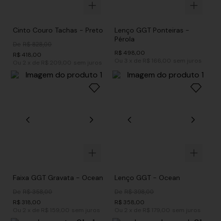
Cinto Couro Tachas - Preto
Lenço GGT Ponteiras -
Pérola
De
R$
828
,
00
R$
498
,
00
R$
418
,
00
Ou
3
x
de
R$ 166,00
sem juros
Ou
2
x
de
R$ 209,00
sem juros
Faixa GGT Gravata - Ocean
Lenço GGT - Ocean
De
R$
358
,
00
De
R$
398
,
00
R$
318
,
00
R$
358
,
00
Ou
2
x
de
R$ 159,00
sem juros
Ou
2
x
de
R$ 179,00
sem juros