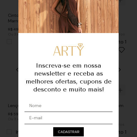
Cinto Forrado Bolinha -
Faixa GGT Bordada -
Marrom Capuccino
Amazonita
R$
498
,
00
R$
498
,
00
Ou
3
x
de
R$ 166,00
sem juros
Ou
3
x
de
R$ 166,00
sem juros
Inscreva-se em nossa
newsletter e receba as
melhores ofertas, cupons de
desconto e muito mais!
Lenço Crepe Franjas - Preto
Colar Duplo Mix - Marrom
Camel
R$
598
,
00
Ou
3
x
de
R$ 199,33
sem juros
R$
528
,
00
Ou
3
x
de
R$ 176,00
sem juros
CADASTRAR