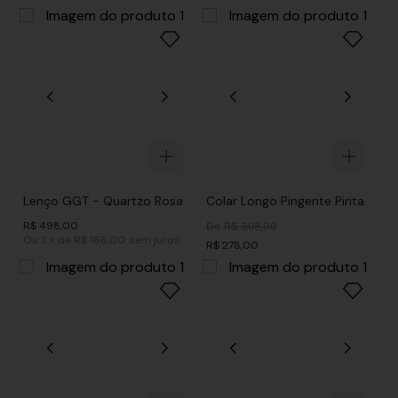
Lenço GGT - Quartzo Rosa
Colar Longo Pingente Pirita
R$
498
,
00
De
R$
398
,
00
Ou
3
x
de
R$ 166,00
sem juros
R$
278
,
00