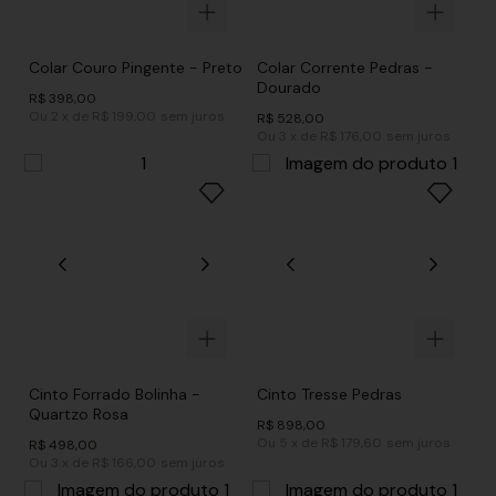
Colar Couro Pingente - Preto
Colar Corrente Pedras -
Dourado
R$
398
,
00
Ou
2
x
de
R$ 199,00
sem juros
R$
528
,
00
Ou
3
x
de
R$ 176,00
sem juros
Cinto Forrado Bolinha -
Cinto Tresse Pedras
Quartzo Rosa
R$
898
,
00
Ou
5
x
de
R$ 179,60
sem juros
R$
498
,
00
Ou
3
x
de
R$ 166,00
sem juros