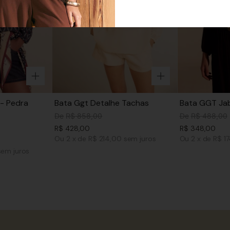
- Pedra
Bata Ggt Detalhe Tachas
Bata GGT Jab
De
R$
858
,
00
De
R$
488
,
00
R$
428
,
00
R$
348
,
00
Ou
2
x
de
R$ 214,00
sem juros
Ou
2
x
de
R$ 1
sem juros