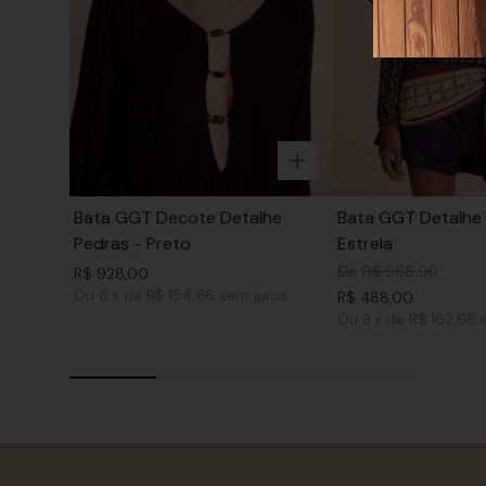
Bata GGT Decote Detalhe
Bata GGT Detalhe 
Pedras - Preto
Estrela
De
R$
968
,
00
R$
928
,
00
Ou
6
x
de
R$ 154,66
sem juros
R$
488
,
00
Ou
3
x
de
R$ 162,66