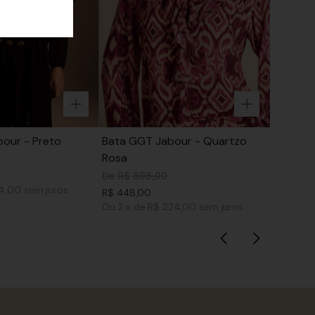
our - Preto
Bata GGT Jabour - Quartzo
Rosa
De
R$
898
,
00
74,00
sem juros
R$
448
,
00
Ou
2
x
de
R$ 224,00
sem juros