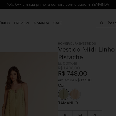
10% OFF em sua primeira compra com o cupom: BEMVINDA
Pesquisar
ÓRIOS
PREVIEW
A MARCA
SALE
ROUPAS
VESTIDOS
Vestido Midi Linho
Pistache
Id:
00111018
R$
1
.
498
,
00
R$
748
,
00
em
4
x de
R$
187
,
00
Cor
TAMANHO
P
M
G