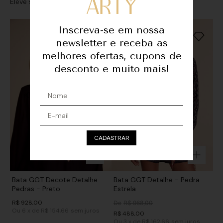
Eleve seu look com sofisticação e personalidade
Inscreva-se em nossa
newsletter e receba as
melhores ofertas, cupons de
desconto e muito mais!
CADASTRAR
Bata GGT Decote Detalhe
Bata GGT Detalhe - Pedra
Pedras - Preto
Estrela
R$
928
,
00
De
R$
968
,
00
Ou
6
x
de
R$ 154,66
sem juros
R$
488
,
00
Ou
3
x
de
R$ 162,66
sem juros