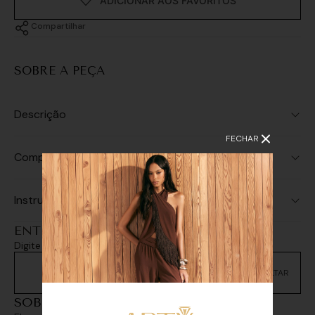
Compartilhar
SOBRE A PEÇA
Descrição
FECHAR
Composição
Instruções de Lavagem
ENTREGA E RETIRADA
Digite seu CEP e consulte as opções de entrega
Não sei meu CEP
SOBREPOSIÇÕES