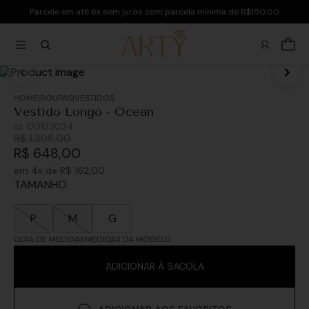
Parcele em até 6x sem juros com parcela mínima de R$150,00
ROUPAS
VESTIDOS
Vestido Longo - Ocean
Id:
00132024
R$
1
.
298
,
00
R$
648
,
00
em
4
x de
R$
162
,
00
TAMANHO
P
M
G
GUIA DE MEDIDAS
MEDIDAS DA MODELO
ADICIONAR À SACOLA