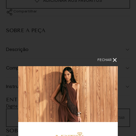
Compartilhar
SOBRE A PEÇA
Descrição
FECHAR
Composição
Instruções de Lavagem
ENTREGA E RETIRADA
Digite seu CEP e consulte as opções de entrega
Não sei meu CEP
SOBREPOSIÇÕES