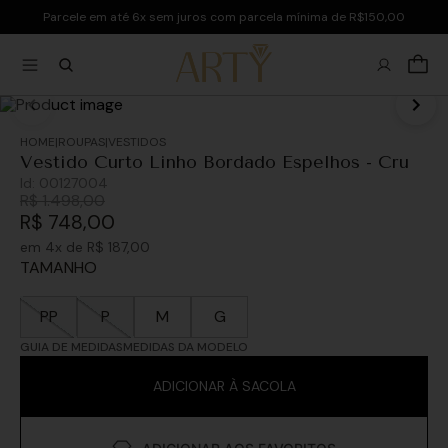
Parcele em até 6x sem juros com parcela mínima de R$150,00
ROUPAS
VESTIDOS
Vestido Curto Linho Bordado Espelhos - Cru
Id:
00127004
R$
1
.
498
,
00
R$
748
,
00
em
4
x de
R$
187
,
00
TAMANHO
PP
P
M
G
GUIA DE MEDIDAS
MEDIDAS DA MODELO
ADICIONAR À SACOLA