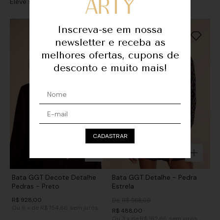
Eleve seu look com sofisticação e personalidade
Inscreva-se em nossa
newsletter e receba as
melhores ofertas, cupons de
desconto e muito mais!
CADASTRAR
Bata GGT Decote Detalhe
Bata GGT Detalhe - Pedra
Pedras - Preto
Estrela
R$
928
,
00
De
R$
968
,
00
Ou
6
x
de
R$ 154,66
sem juros
R$
488
,
00
Ou
3
x
de
R$ 162,66
sem juros