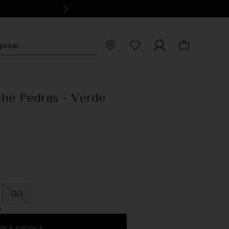
lhe Pedras - Verde
GG
O
AR À SACOLA