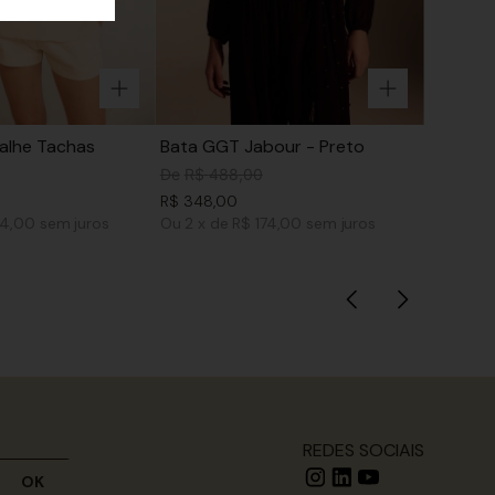
alhe Tachas
Bata GGT Jabour - Preto
De
R$
488
,
00
R$
348
,
00
14,00
sem juros
Ou
2
x
de
R$ 174,00
sem juros
REDES SOCIAIS
OK