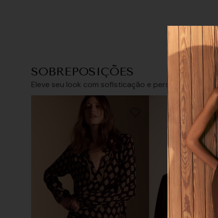
SOBREPOSIÇÕES
Tamanho
Eleve seu look com sofisticação e personalidade
34/PP
36/P
Tamanho que
38/M
40/G
42/GG