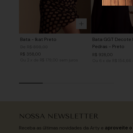
Bata - Ikat Preto
Bata GGT Decote 
Pedras - Preto
De
R$
898
,
00
R$
358
,
00
R$
928
,
00
Ou
2
x
de
R$ 179,00
sem juros
Ou
6
x
de
R$ 154,66
NOSSA NEWSLETTER
Receba as últimas novidades da Arty e
aproveite o