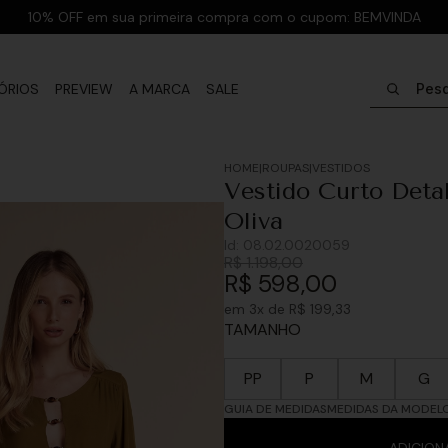
10% OFF em sua primeira compra com o cupom: BEMVINDA
Pesquisar
ÓRIOS
PREVIEW
A MARCA
SALE
ROUPAS
VESTIDOS
Vestido Curto Deta
Oliva
Id:
08.02.0020059
R$
1
.
198
,
00
R$
598
,
00
em
3
x de
R$
199
,
33
TAMANHO
PP
P
M
G
GUIA DE MEDIDAS
MEDIDAS DA MODEL
ADICION