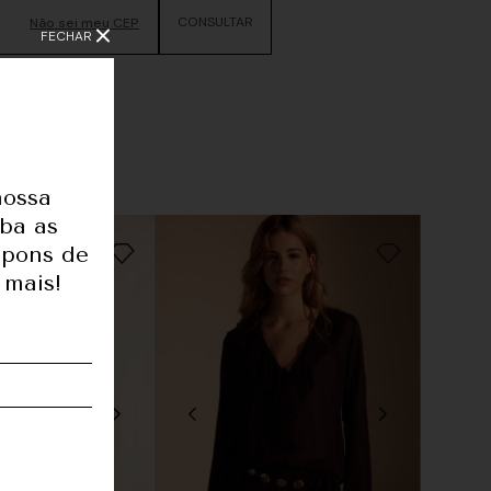
Não sei meu CEP
FECHAR
nossa
eba as
upons de
 mais!