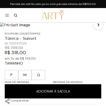
Parcele em até 6x sem juros com parcela mínima de R$150,00
ROUPAS
BLUSAS
ESTAMPAS
Túnica - Sunset
Id:
00047025
R$
798
,
00
R$
318
,
00
em
2
x de
R$
159
,
00
TAMANHO
P
M
G
GUIA DE MEDIDAS
MEDIDAS DA MODELO
ADICIONAR À SACOLA
Compartilhar