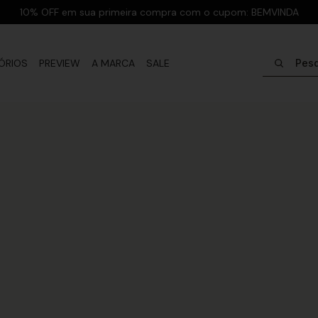
10% OFF em sua primeira compra com o cupom: BEMVINDA
Pesquisar
ÓRIOS
PREVIEW
A MARCA
SALE