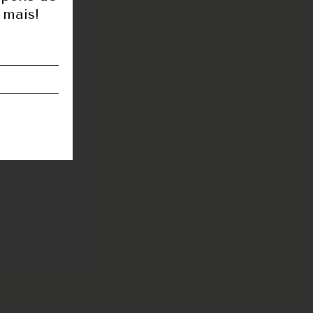
 mais!
de
ra
S