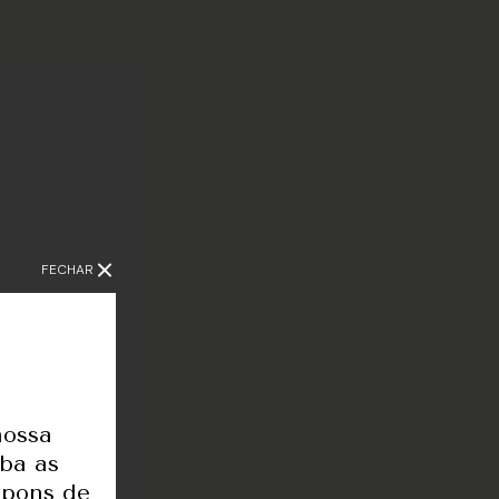
FECHAR
nossa
eba as
upons de