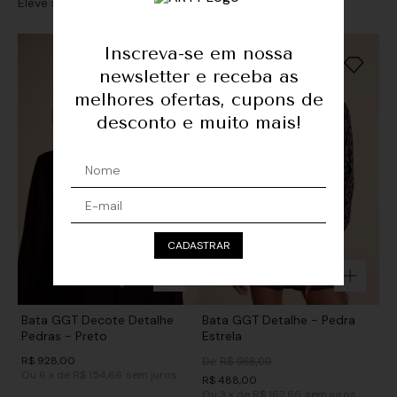
Eleve seu look com sofisticação e personalidade
Inscreva-se em nossa
newsletter e receba as
melhores ofertas, cupons de
desconto e muito mais!
CADASTRAR
Bata GGT Decote Detalhe
Bata GGT Detalhe - Pedra
Pedras - Preto
Estrela
R$
928
,
00
De
R$
968
,
00
Ou
6
x
de
R$ 154,66
sem juros
R$
488
,
00
Ou
3
x
de
R$ 162,66
sem juros