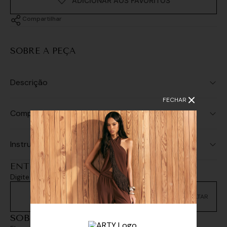
Compartilhar
SOBRE A PEÇA
Descrição
FECHAR
Composição
Instruções de Lavagem
ENTREGA E RETIRADA
Digite seu CEP e consulte as opções de entrega
Não sei meu CEP
SOBREPOSIÇÕES