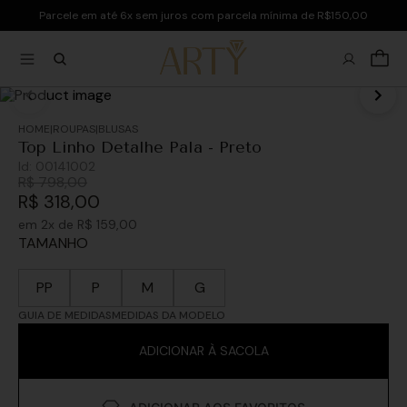
Parcele em até 6x sem juros com parcela mínima de R$150,00
ROUPAS
BLUSAS
Top Linho Detalhe Pala - Preto
Id:
00141002
R$
798
,
00
R$
318
,
00
em
2
x de
R$
159
,
00
TAMANHO
PP
P
M
G
GUIA DE MEDIDAS
MEDIDAS DA MODELO
ADICIONAR À SACOLA