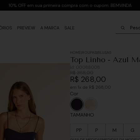
10% OFF em sua primeira compra com o cupom: BEMVINDA
Pesquisar
ÓRIOS
PREVIEW
A MARCA
SALE
ROUPAS
BLUSAS
Top Linho - Azul M
Id:
00088008
R$
368
,
00
R$
268
,
00
em
1
x de
R$
268
,
00
Cor
TAMANHO
PP
P
M
G
GUIA DE MEDIDAS
MEDIDAS DA MODEL