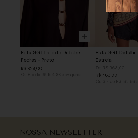
Bata GGT Decote Detalhe
Bata GGT Detalhe 
Pedras - Preto
Estrela
De
R$
968
,
00
R$
928
,
00
Ou
6
x
de
R$ 154,66
sem juros
R$
488
,
00
Ou
3
x
de
R$ 162,66
NOSSA NEWSLETTER