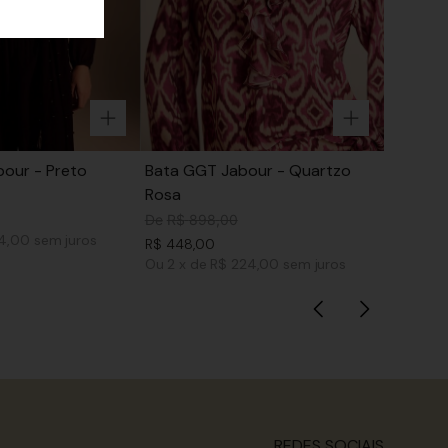
our - Preto
Bata GGT Jabour - Quartzo
Rosa
De
R$
898
,
00
74,00
sem juros
R$
448
,
00
Ou
2
x
de
R$ 224,00
sem juros
REDES SOCIAIS