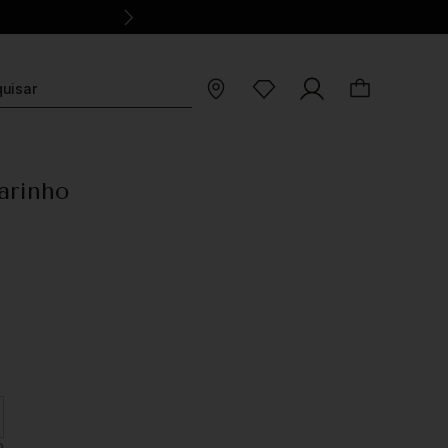
arinho
O