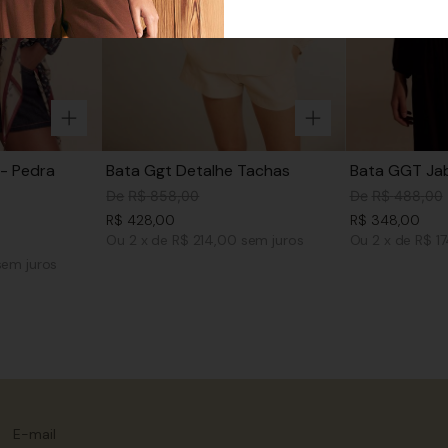
- Pedra
Bata Ggt Detalhe Tachas
Bata GGT Jab
De
R$
858
,
00
De
R$
488
,
00
R$
428
,
00
R$
348
,
00
Ou
2
x
de
R$ 214,00
sem juros
Ou
2
x
de
R$ 1
sem juros