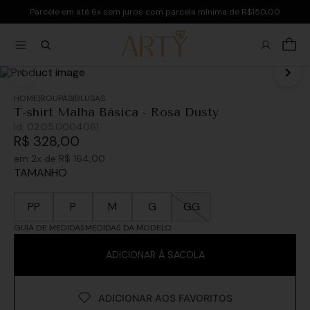
Parcele em até 6x sem juros com parcela mínima de R$150,00
ROUPAS
BLUSAS
T-shirt Malha Básica - Rosa Dusty
Id:
02.05.0004061
R$
328
,
00
em
2
x de
R$
164
,
00
TAMANHO
PP
P
M
G
GG
GUIA DE MEDIDAS
MEDIDAS DA MODELO
ADICIONAR À SACOLA