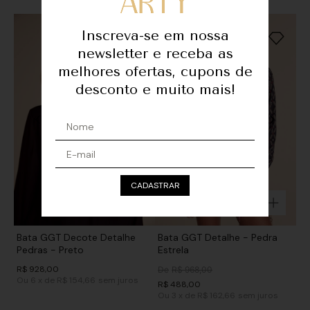
Inscreva-se em nossa
newsletter e receba as
melhores ofertas, cupons de
desconto e muito mais!
CADASTRAR
Bata GGT Decote Detalhe
Bata GGT Detalhe - Pedra
Pedras - Preto
Estrela
R$
928
,
00
De
R$
968
,
00
Ou
6
x
de
R$ 154,66
sem juros
R$
488
,
00
Ou
3
x
de
R$ 162,66
sem juros