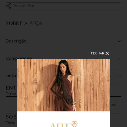
Compartilhar
SOBRE A PEÇA
Descrição
FECHAR
Composição
Instruções de Lavagem
ENTREGA E RETIRADA
Digite seu CEP e consulte as opções de entrega
Não sei meu CEP
SOBREPOSIÇÕES
Eleve seu look com sofisticação e personalidade