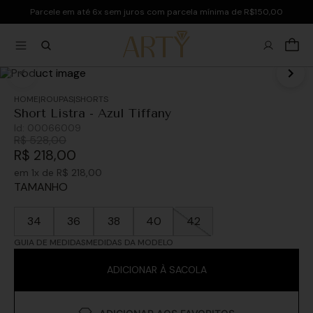
Parcele em até 6x sem juros com parcela mínima de R$150,00
ROUPAS
SHORTS
Short Listra - Azul Tiffany
Id:
00066009
R$
528
,
00
R$
218
,
00
em
1
x de
R$
218
,
00
TAMANHO
34
36
38
40
42
GUIA DE MEDIDAS
MEDIDAS DA MODELO
ADICIONAR À SACOLA