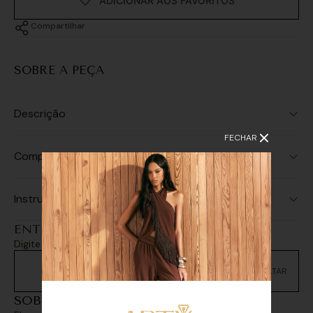
Compartilhar
SOBRE A PEÇA
Descrição
FECHAR
Composição
Instruções de Lavagem
ENTREGA E RETIRADA
Digite seu CEP e consulte as opções de entrega
Não sei meu CEP
SOBREPOSIÇÕES