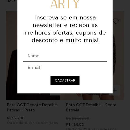
Eleve seu look com sofisticação e personalidade
Inscreva-se em nossa
newsletter e receba as
melhores ofertas, cupons de
desconto e muito mais!
CADASTRAR
Bata GGT Decote Detalhe
Bata GGT Detalhe - Pedra
Pedras - Preto
Estrela
R$
928
,
00
De
R$
968
,
00
Ou
6
x
de
R$ 154,66
sem juros
R$
488
,
00
Ou
3
x
de
R$ 162,66
sem juros