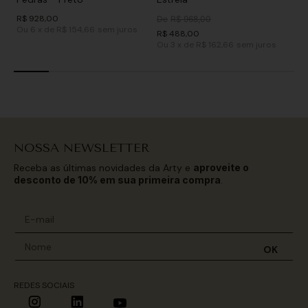
R$
928
,
00
De
R$
968
,
00
Ou
6
x
de
R$ 154,66
sem juros
R$
488
,
00
Ou
3
x
de
R$ 162,66
sem juros
NOSSA NEWSLETTER
Receba as últimas novidades da Arty e
aproveite o
desconto de 10% em sua primeira compra
.
OK
REDES SOCIAIS