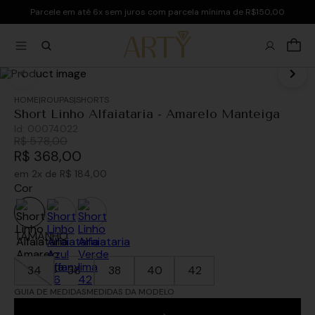
Parcele em até 6x sem juros com parcela mínima de R$150,00
ROUPAS
SHORTS
Short Linho Alfaiataria - Amarelo Manteiga
Id:
00074022
R$
578
,
00
R$
368
,
00
em
2
x de
R$
184
,
00
Cor
TAMANHO
34
36
38
40
42
GUIA DE MEDIDAS
MEDIDAS DA MODELO