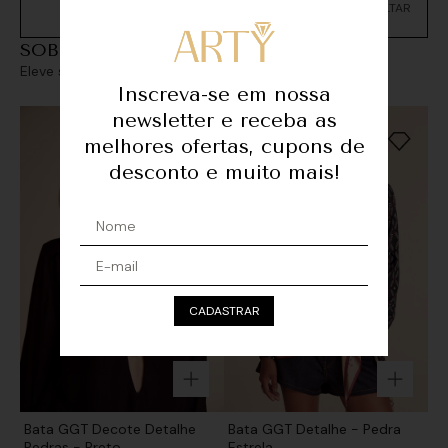
Não sei meu CEP
SOBREPOSIÇÕES
Eleve seu look com sofisticação e personalidade
Inscreva-se em nossa
newsletter e receba as
melhores ofertas, cupons de
desconto e muito mais!
CADASTRAR
Bata GGT Decote Detalhe
Bata GGT Detalhe - Pedra
Pedras - Preto
Estrela