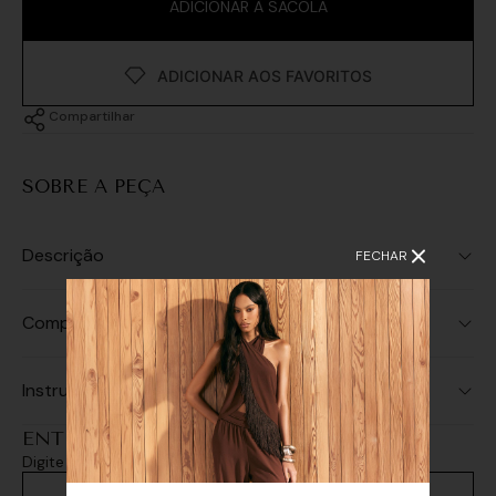
ADICIONAR À SACOLA
Compartilhar
SOBRE A PEÇA
Descrição
FECHAR
Composição
Instruções de Lavagem
ENTREGA E RETIRADA
Digite seu CEP e consulte as opções de entrega