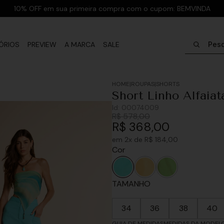
10% OFF em sua primeira compra com o cupom: BEMVINDA
Pesquisar
ÓRIOS
PREVIEW
A MARCA
SALE
ROUPAS
SHORTS
Short Linho Alfaiata
Id:
00074009
R$
578
,
00
R$
368
,
00
em
2
x de
R$
184
,
00
Cor
TAMANHO
34
36
38
40
GUIA DE MEDIDAS
MEDIDAS DA MODEL