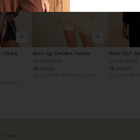
- Pedra
Bata Ggt Detalhe Tachas
Bata GGT Jab
De
R$
858
,
00
De
R$
488
,
00
R$
428
,
00
R$
348
,
00
Ou
2
x
de
R$ 214,00
sem juros
Ou
2
x
de
R$ 1
sem juros