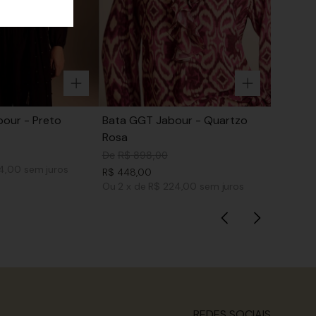
our - Preto
Bata GGT Jabour - Quartzo
Rosa
De
R$
898
,
00
74,00
sem juros
R$
448
,
00
Ou
2
x
de
R$ 224,00
sem juros
REDES SOCIAIS