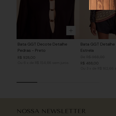
Bata GGT Decote Detalhe
Bata GGT Detalhe 
Pedras - Preto
Estrela
De
R$
968
,
00
R$
928
,
00
Ou
6
x
de
R$ 154,66
sem juros
R$
488
,
00
Ou
3
x
de
R$ 162,66
NOSSA NEWSLETTER