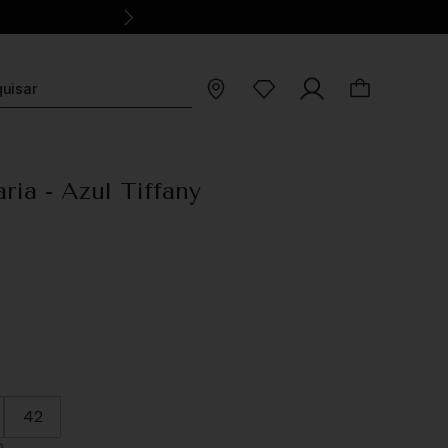
ria - Azul Tiffany
42
O