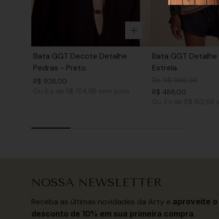
Bata GGT Decote Detalhe
Bata GGT Detalhe 
Pedras - Preto
Estrela
De
R$
968
,
00
R$
928
,
00
Ou
6
x
de
R$ 154,66
sem juros
R$
488
,
00
Ou
3
x
de
R$ 162,66
NOSSA NEWSLETTER
Receba as últimas novidades da Arty e
aproveite o
desconto de 10% em sua primeira compra
.