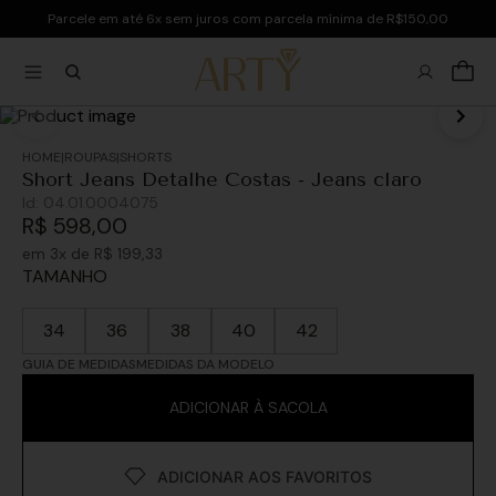
Parcele em até 6x sem juros com parcela mínima de R$150,00
ROUPAS
SHORTS
Short Jeans Detalhe Costas - Jeans claro
Id:
04.01.0004075
R$
598
,
00
em
3
x de
R$
199
,
33
TAMANHO
34
36
38
40
42
GUIA DE MEDIDAS
MEDIDAS DA MODELO
ADICIONAR À SACOLA