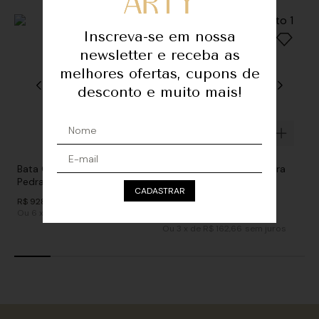
Inscreva-se em nossa
newsletter e receba as
melhores ofertas, cupons de
desconto e muito mais!
Bata GGT Decote Detalhe
Bata GGT Detalhe - Pedra
Pedras - Preto
Estrela
CADASTRAR
R$
928
,
00
De
R$
968
,
00
Ou
6
x
de
R$ 154,66
sem juros
R$
488
,
00
Ou
3
x
de
R$ 162,66
sem juros