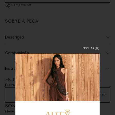
Compartilhar
SOBRE A PEÇA
Descrição
FECHAR
Composição
Instruções de Lavagem
ENTREGA E RETIRADA
Digite seu CEP e consulte as opções de entrega
Não sei meu CEP
SOBREPOSIÇÕES
Eleve seu look com sofisticação e personalidade