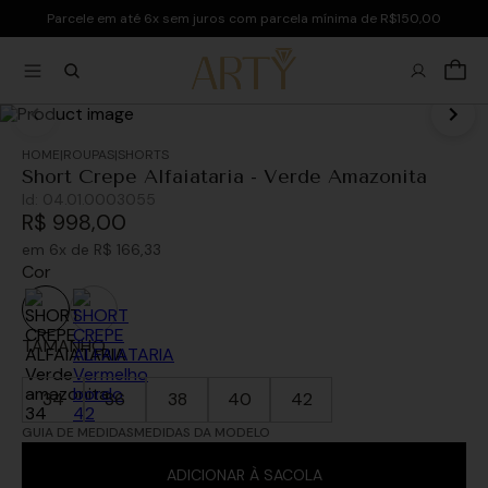
Parcele em até 6x sem juros com parcela mínima de R$150,00
ROUPAS
SHORTS
Short Crepe Alfaiataria - Verde Amazonita
Id:
04.01.0003055
R$
998
,
00
em
6
x de
R$
166
,
33
Cor
TAMANHO
34
36
38
40
42
GUIA DE MEDIDAS
MEDIDAS DA MODELO
ADICIONAR À SACOLA