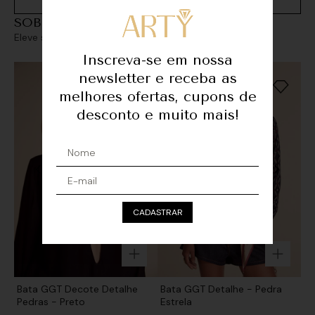
SOBREPOSIÇÕES
Eleve seu look com sofisticação e personalidade
Inscreva-se em nossa
newsletter e receba as
melhores ofertas, cupons de
desconto e muito mais!
CADASTRAR
Bata GGT Decote Detalhe
Bata GGT Detalhe - Pedra
Pedras - Preto
Estrela