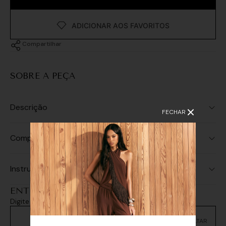
Compartilhar
SOBRE A PEÇA
Descrição
FECHAR
Composição
Instruções de Lavagem
ENTREGA E RETIRADA
Digite seu CEP e consulte as opções de entrega
Não sei meu CEP