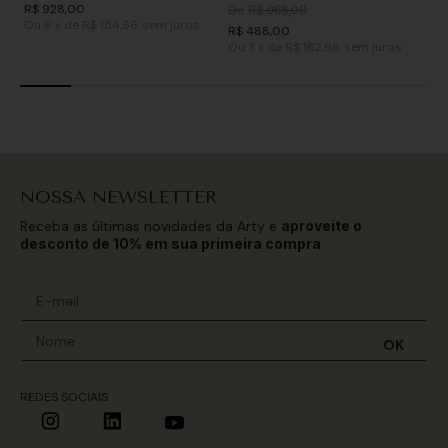
R$
928
,
00
De
R$
968
,
00
Ou
6
x
de
R$ 154,66
sem juros
R$
488
,
00
Ou
3
x
de
R$ 162,66
sem juros
NOSSA NEWSLETTER
Receba as últimas novidades da Arty e
aproveite o
desconto de 10% em sua primeira compra
.
OK
REDES SOCIAIS