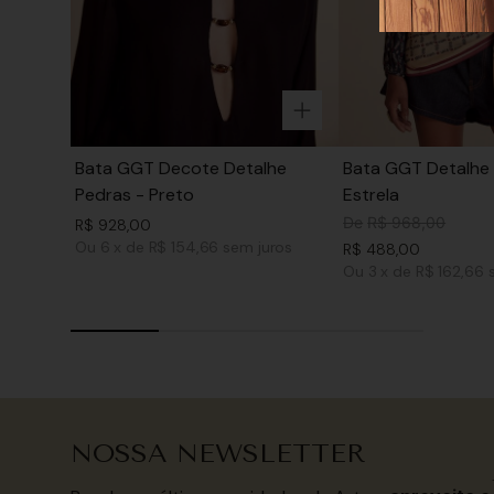
Bata GGT Decote Detalhe
Bata GGT Detalhe 
Pedras - Preto
Estrela
De
R$
968
,
00
R$
928
,
00
Ou
6
x
de
R$ 154,66
sem juros
R$
488
,
00
Ou
3
x
de
R$ 162,66
NOSSA NEWSLETTER