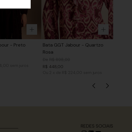
our - Preto
Bata GGT Jabour - Quartzo
Rosa
De
R$
898
,
00
74,00
sem juros
R$
448
,
00
Ou
2
x
de
R$ 224,00
sem juros
REDES SOCIAIS