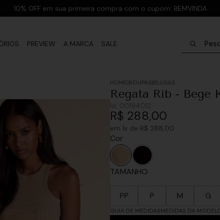
10% OFF em sua primeira compra com o cupom: BEMVINDA
Pesquisar
ÓRIOS
PREVIEW
A MARCA
SALE
ROUPAS
BLUSAS
Regata Rib - Bege 
Id:
00194012
R$
288
,
00
em
1
x de
R$
288
,
00
Cor
TAMANHO
PP
P
M
G
GUIA DE MEDIDAS
MEDIDAS DA MODEL