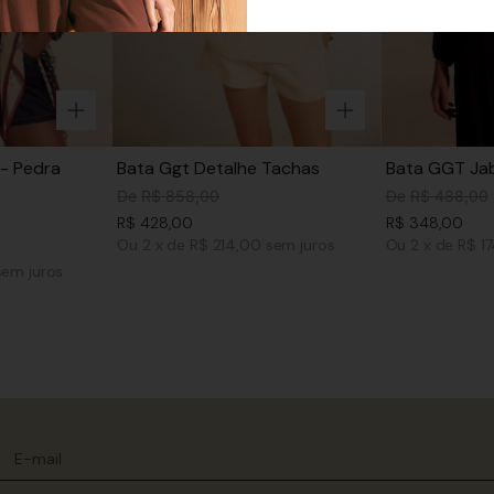
- Pedra
Bata Ggt Detalhe Tachas
Bata GGT Jab
De
R$
858
,
00
De
R$
488
,
00
R$
428
,
00
R$
348
,
00
Ou
2
x
de
R$ 214,00
sem juros
Ou
2
x
de
R$ 1
sem juros