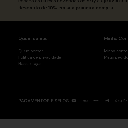
Receba as últimas novidades da Arty e
aproveite o
desconto de 10% em sua primeira compra
.
Quem somos
Minha Con
Quem somos
Minha conta
Política de privacidade
Meus pedid
Nossas lojas
PAGAMENTOS E SELOS
Pa