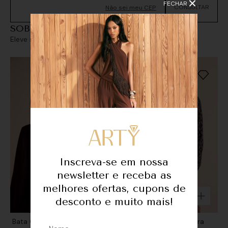
FECHAR
Não sei meu CEP
SOBREPOSIÇÕES
Eleve seu look com sofisticação e personalidade
Inscreva-se em nossa
newsletter e receba as
melhores ofertas, cupons de
desconto e muito mais!
Bata GGT Decote Detalhe
Bata GGT Detalhe - Pedra