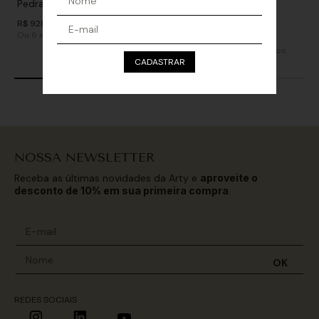
Pedras - Preto
Estrela
R$
928
,
00
De
R$
968
,
00
Ou
6
x
de
R$ 154,66
sem juros
R$
488
,
00
Ou
3
x
de
R$ 162,66
sem juros
CADASTRAR
NOSSA NEWSLETTER
Receba as últimas novidades da Arty e
aproveite o
desconto de 10% em sua primeira compra
.
OK
REDES SOCIAIS