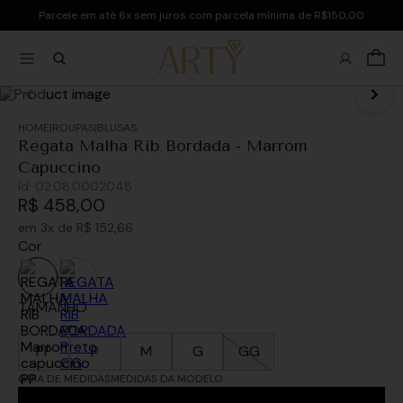
Parcele em até 6x sem juros com parcela mínima de R$150,00
ROUPAS
BLUSAS
Regata Malha Rib Bordada - Marrom
Capuccino
Id:
02.08.0002048
R$
458
,
00
em
3
x de
R$
152
,
66
Cor
TAMANHO
PP
P
M
G
GG
GUIA DE MEDIDAS
MEDIDAS DA MODELO