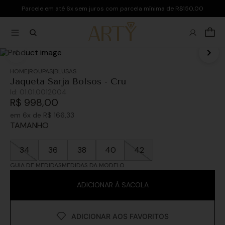
Parcele em até 6x sem juros com parcela mínima de R$150,00
ROUPAS
BLUSAS
Jaqueta Sarja Bolsos - Cru
Id:
01.01.0012004
R$
998
,
00
em
6
x de
R$
166
,
33
TAMANHO
34
36
38
40
42
GUIA DE MEDIDAS
MEDIDAS DA MODELO
ADICIONAR À SACOLA