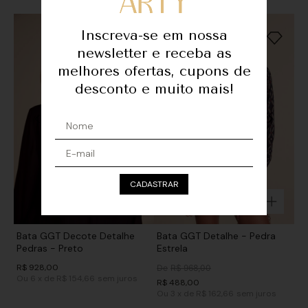
Inscreva-se em nossa
newsletter e receba as
melhores ofertas, cupons de
desconto e muito mais!
CADASTRAR
Bata GGT Decote Detalhe
Bata GGT Detalhe - Pedra
Pedras - Preto
Estrela
R$
928
,
00
De
R$
968
,
00
Ou
6
x
de
R$ 154,66
sem juros
R$
488
,
00
Ou
3
x
de
R$ 162,66
sem juros