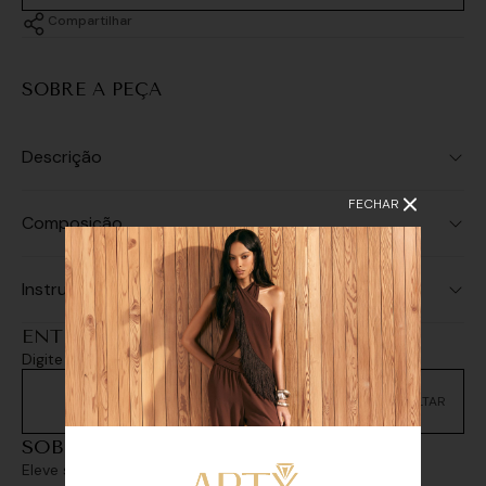
Compartilhar
SOBRE A PEÇA
Descrição
FECHAR
Composição
Instruções de Lavagem
ENTREGA E RETIRADA
Digite seu CEP e consulte as opções de entrega
Não sei meu CEP
SOBREPOSIÇÕES
Eleve seu look com sofisticação e personalidade