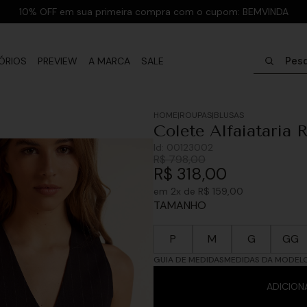
10% OFF em sua primeira compra com o cupom: BEMVINDA
Pesquisar
ÓRIOS
PREVIEW
A MARCA
SALE
ROUPAS
BLUSAS
Colete Alfaiataria 
Id:
00123002
R$
798
,
00
R$
318
,
00
em
2
x de
R$
159
,
00
TAMANHO
P
M
G
GG
GUIA DE MEDIDAS
MEDIDAS DA MODEL
ADICION