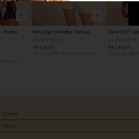
- Pedra
Bata Ggt Detalhe Tachas
Bata GGT Jab
De
R$
858
,
00
De
R$
488
,
00
R$
428
,
00
R$
348
,
00
Ou
2
x
de
R$ 214,00
sem juros
Ou
2
x
de
R$ 1
sem juros