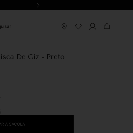
Risca De Giz - Preto
O
AR À SACOLA