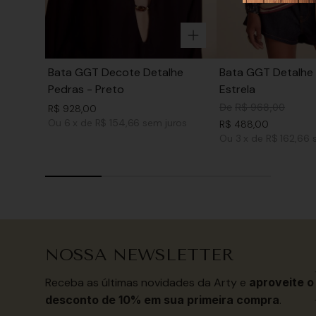
Bata GGT Decote Detalhe
Bata GGT Detalhe 
Pedras - Preto
Estrela
De
R$
968
,
00
R$
928
,
00
Ou
6
x
de
R$ 154,66
sem juros
R$
488
,
00
Ou
3
x
de
R$ 162,66
NOSSA NEWSLETTER
Receba as últimas novidades da Arty e
aproveite o
desconto de 10% em sua primeira compra
.