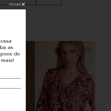
FECHAR
nossa
1,80
eba as
upons de
83
 mais!
62
91
36