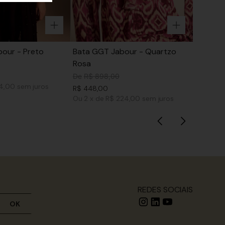
our - Preto
Bata GGT Jabour - Quartzo
Rosa
De
R$
898
,
00
74,00
sem juros
R$
448
,
00
Ou
2
x
de
R$ 224,00
sem juros
REDES SOCIAIS
OK