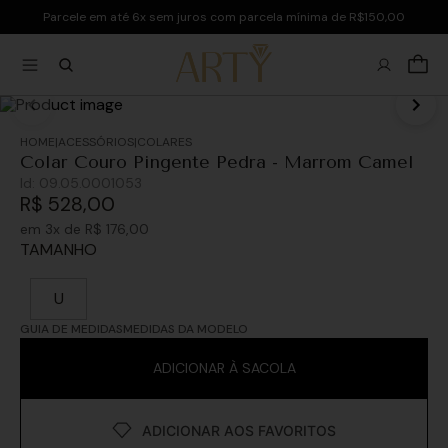
Parcele em até 6x sem juros com parcela mínima de R$150,00
ACESSÓRIOS
COLARES
Colar Couro Pingente Pedra - Marrom Camel
Id:
09.05.0001053
R$
528
,
00
em
3
x de
R$
176
,
00
TAMANHO
U
GUIA DE MEDIDAS
MEDIDAS DA MODELO
ADICIONAR À SACOLA