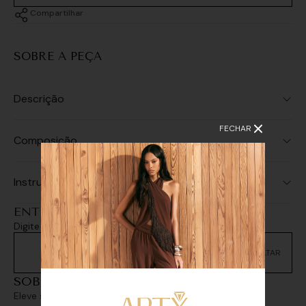
Compartilhar
SOBRE A PEÇA
Descrição
FECHAR
Composição
Instruções de Lavagem
ENTREGA E RETIRADA
Digite seu CEP e consulte as opções de entrega
Não sei meu CEP
SOBREPOSIÇÕES
Eleve seu look com sofisticação e personalidade