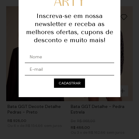
Inscreva-se em nossa
newsletter e receba as
melhores ofertas, cupons de
desconto e muito mais!
CADASTRAR
Bata GGT Decote Detalhe
Bata GGT Detalhe - Pedra
Pedras - Preto
Estrela
R$
928
,
00
De
R$
968
,
00
Ou
6
x
de
R$ 154,66
sem juros
R$
488
,
00
Ou
3
x
de
R$ 162,66
sem juros