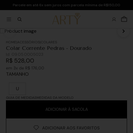
Parcele em até 6x sem juros com parcela mínima de R$150,00
ACESSÓRIOS
COLARES
Colar Corrente Pedras - Dourado
Id:
09.05.0005023
R$
528
,
00
em
3
x de
R$
176
,
00
TAMANHO
U
GUIA DE MEDIDAS
MEDIDAS DA MODELO
ADICIONAR À SACOLA