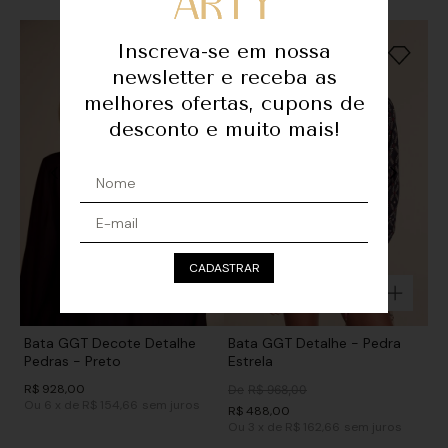
Inscreva-se em nossa
newsletter e receba as
melhores ofertas, cupons de
desconto e muito mais!
CADASTRAR
Bata GGT Decote Detalhe
Bata GGT Detalhe - Pedra
Pedras - Preto
Estrela
R$
928
,
00
De
R$
968
,
00
Ou
6
x
de
R$ 154,66
sem juros
R$
488
,
00
Ou
3
x
de
R$ 162,66
sem juros