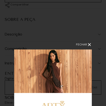
Compartilhar
SOBRE A PEÇA
Descrição
FECHAR
Composição
Instruções de Lavagem
ENTREGA E RETIRADA
Digite seu CEP e consulte as opções de entrega
Não sei meu CEP
SOBREPOSIÇÕES
Eleve seu look com sofisticação e personalidade