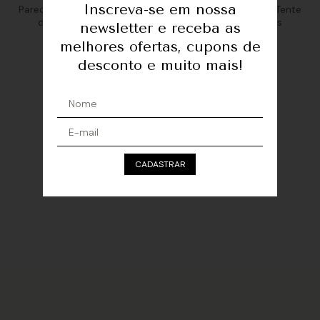
Inscreva-se em nossa
Parece que não encontramos peças para essa busca. Tente
de novo com outras palavras-chave ou veja nossas
newsletter e receba as
sugestões para você:
melhores ofertas, cupons de
BLUSAS
COLETES
CALÇAS
desconto e muito mais!
VESTIDOS
SAIAS
SHORTS
CADASTRAR