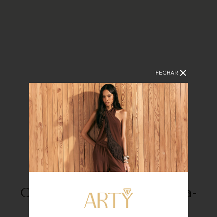
FECHAR
camisa-linho-manga-
bata-00072010