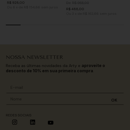
R$
928
,
00
De
R$
968
,
00
Ou
6
x
de
R$ 154,66
sem juros
R$
488
,
00
Ou
3
x
de
R$ 162,66
sem juros
NOSSA NEWSLETTER
Receba as últimas novidades da Arty e
aproveite o
desconto de 10% em sua primeira compra
.
OK
REDES SOCIAIS