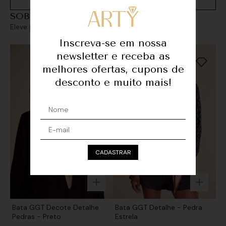
SOBREPOSIÇÕES
Eleve seu look com sofisticação e personalidade
Inscreva-se em nossa
newsletter e receba as
melhores ofertas, cupons de
desconto e muito mais!
CADASTRAR
Bata GGT Decote Detalhe
Bata GGT Detalhe - Pedra
Pedras - Preto
Estrela