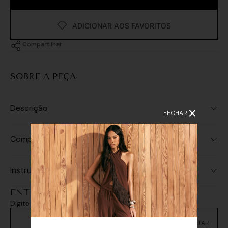
Compartilhar
SOBRE A PEÇA
Descrição
FECHAR
Composição
Instruções de Lavagem
ENTREGA E RETIRADA
Digite seu CEP e consulte as opções de entrega
Não sei meu CEP