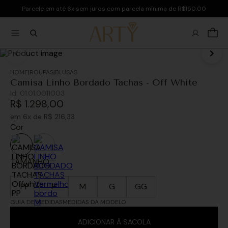
Parcele em até 6x sem juros com parcela mínima de R$150,00
ROUPAS
BLUSAS
Camisa Linho Bordado Tachas - Off White
Id:
01.01.0011003
R$
1
.
298
,
00
em
6
x de
R$
216
,
33
Cor
TAMANHO
PP
P
M
G
GG
GUIA DE MEDIDAS
MEDIDAS DA MODELO
ADICIONAR À SACOLA