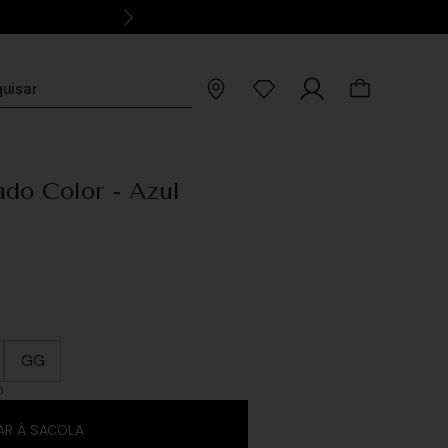
do Color - Azul
GG
O
AR À SACOLA