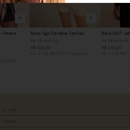
- Pedra
Bata Ggt Detalhe Tachas
Bata GGT Jab
De
R$
858
,
00
De
R$
488
,
00
R$
428
,
00
R$
348
,
00
Ou
2
x
de
R$ 214,00
sem juros
Ou
2
x
de
R$ 1
sem juros