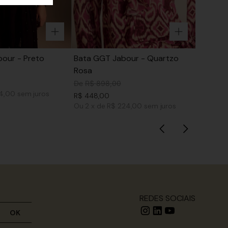
our - Preto
Bata GGT Jabour - Quartzo
Rosa
De
R$
898
,
00
74,00
sem juros
R$
448
,
00
Ou
2
x
de
R$ 224,00
sem juros
REDES SOCIAIS
OK