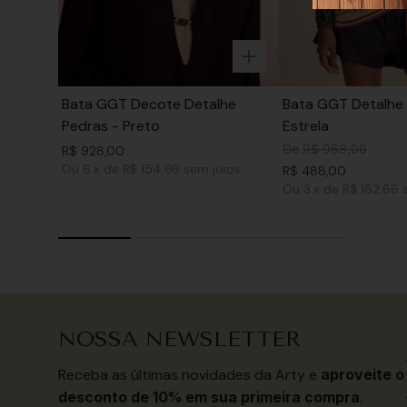
Bata GGT Decote Detalhe
Bata GGT Detalhe 
Pedras - Preto
Estrela
De
R$
968
,
00
R$
928
,
00
Ou
6
x
de
R$ 154,66
sem juros
R$
488
,
00
Ou
3
x
de
R$ 162,66
NOSSA NEWSLETTER
Receba as últimas novidades da Arty e
aproveite o
desconto de 10% em sua primeira compra
.