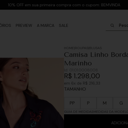
10% OFF em sua primeira compra com o cupom: BEMVINDA
Pesquisar
ÓRIOS
PREVIEW
A MARCA
SALE
ROUPAS
BLUSAS
Camisa Linho Borda
Marinho
Id:
01.01.0008008
R$
1
.
298
,
00
em
6
x de
R$
216
,
33
TAMANHO
PP
P
M
G
GUIA DE MEDIDAS
MEDIDAS DA MODEL
ADICION