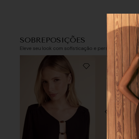
SOBREPOSIÇÕES
Tamanho
Eleve seu look com sofisticação e personalidade
34/PP
36/P
Tamanho que
38/M
40/G
42/GG