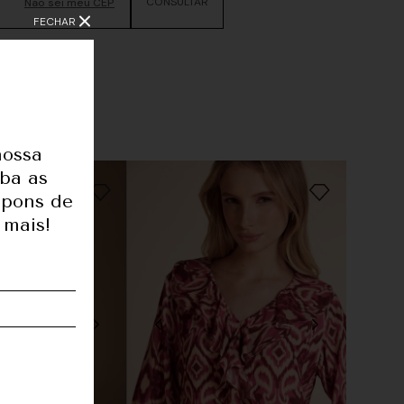
Não sei meu CEP
FECHAR
nossa
eba as
upons de
 mais!