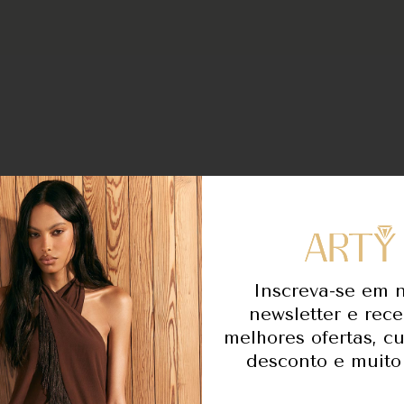
Inscreva-se em 
newsletter e rec
camisa-bicolo
melhores ofertas, c
desconto e muito
bordado-tachas-