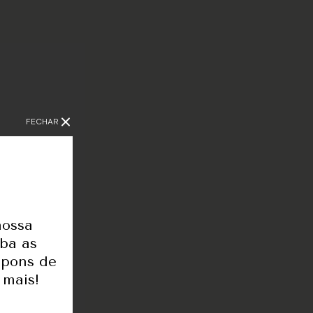
FECHAR
nossa
eba as
r-
upons de
 mais!