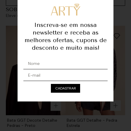
SOBREPOSIÇÕES
Eleve seu look com sofisticação e personalidade
Inscreva-se em nossa
newsletter e receba as
melhores ofertas, cupons de
desconto e muito mais!
CADASTRAR
Bata GGT Decote Detalhe
Bata GGT Detalhe - Pedra
Pedras - Preto
Estrela