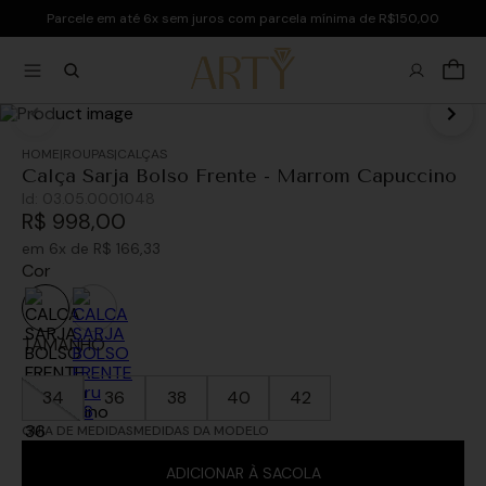
Parcele em até 6x sem juros com parcela mínima de R$150,00
ROUPAS
CALÇAS
Calça Sarja Bolso Frente - Marrom Capuccino
Id:
03.05.0001048
R$
998
,
00
em
6
x de
R$
166
,
33
Cor
TAMANHO
34
36
38
40
42
GUIA DE MEDIDAS
MEDIDAS DA MODELO
ADICIONAR À SACOLA