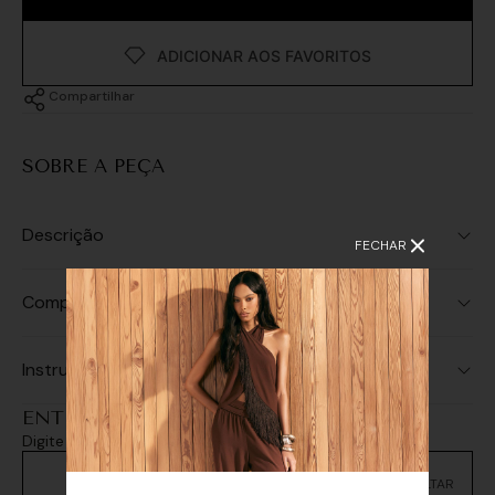
Compartilhar
SOBRE A PEÇA
Descrição
FECHAR
Composição
Instruções de Lavagem
ENTREGA E RETIRADA
Digite seu CEP e consulte as opções de entrega
Não sei meu CEP