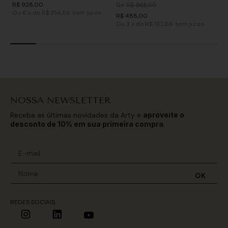
R$
928
,
00
De
R$
968
,
00
Ou
6
x
de
R$ 154,66
sem juros
R$
488
,
00
Ou
3
x
de
R$ 162,66
sem juros
NOSSA NEWSLETTER
Receba as últimas novidades da Arty e
aproveite o
desconto de 10% em sua primeira compra
.
OK
REDES SOCIAIS