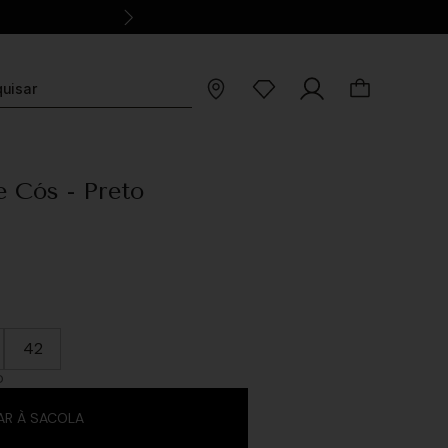
e Cós - Preto
42
O
AR À SACOLA