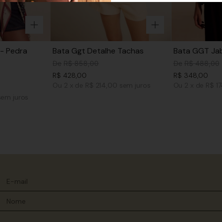
- Pedra
Bata Ggt Detalhe Tachas
Bata GGT Jab
De
R$
858
,
00
De
R$
488
,
00
R$
428
,
00
R$
348
,
00
Ou
2
x
de
R$ 214,00
sem juros
Ou
2
x
de
R$ 1
sem juros