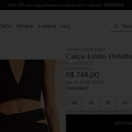
10% OFF em sua primeira compra com o cupom: BEMVINDA
Pesquisar
ÓRIOS
PREVIEW
A MARCA
SALE
ROUPAS
CALÇAS
Calça Linho Detalh
Id:
00142002
R$
1
.
498
,
00
R$
748
,
00
em
4
x de
R$
187
,
00
TAMANHO
34
36
38
40
GUIA DE MEDIDAS
MEDIDAS DA MODEL
ADICION