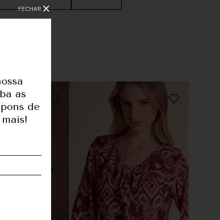
FECHAR
nossa
1,80
eba as
upons de
83
 mais!
62
91
36