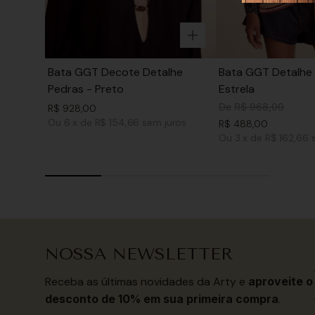
Bata GGT Decote Detalhe
Bata GGT Detalhe 
Pedras - Preto
Estrela
De
R$
968
,
00
R$
928
,
00
Ou
6
x
de
R$ 154,66
sem juros
R$
488
,
00
Ou
3
x
de
R$ 162,66
NOSSA NEWSLETTER
Receba as últimas novidades da Arty e
aproveite o
desconto de 10% em sua primeira compra
.