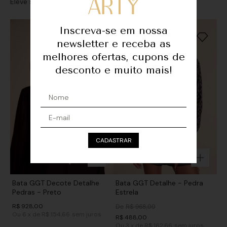
Eleve seu look com sofisticação e personalidade
Inscreva-se em nossa
newsletter e receba as
melhores ofertas, cupons de
desconto e muito mais!
CADASTRAR
Bata GGT Decote Detalhe
Bata GGT Detalhe - Pedra
Pedras - Preto
Estrela
R$
928
,
00
De
R$
968
,
00
Ou
6
x
de
R$ 154,66
sem juros
R$
488
,
00
Ou
3
x
de
R$ 162,66
sem juros