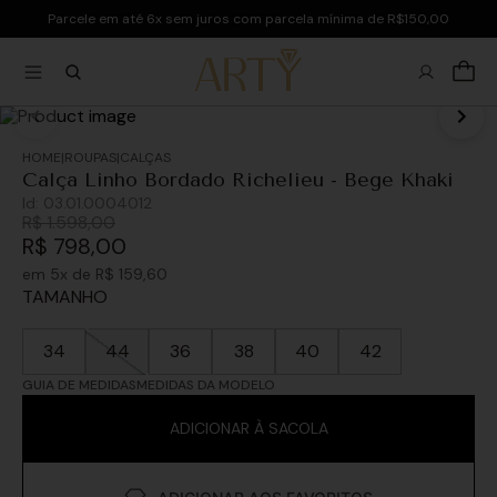
Parcele em até 6x sem juros com parcela mínima de R$150,00
ROUPAS
CALÇAS
Calça Linho Bordado Richelieu - Bege Khaki
Id:
03.01.0004012
R$
1
.
598
,
00
R$
798
,
00
em
5
x de
R$
159
,
60
TAMANHO
34
44
36
38
40
42
GUIA DE MEDIDAS
MEDIDAS DA MODELO
ADICIONAR À SACOLA