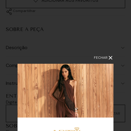
Compartilhar
SOBRE A PEÇA
Descrição
FECHAR
Composição
Instruções de Lavagem
ENTREGA E RETIRADA
Digite seu CEP e consulte as opções de entrega
Não sei meu CEP
SOBREPOSIÇÕES