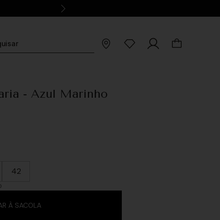
aria - Azul Marinho
42
O
AR À SACOLA