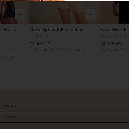
- Pedra
Bata Ggt Detalhe Tachas
Bata GGT Jab
De
R$
858
,
00
De
R$
488
,
00
R$
428
,
00
R$
348
,
00
Ou
2
x
de
R$ 214,00
sem juros
Ou
2
x
de
R$ 1
sem juros