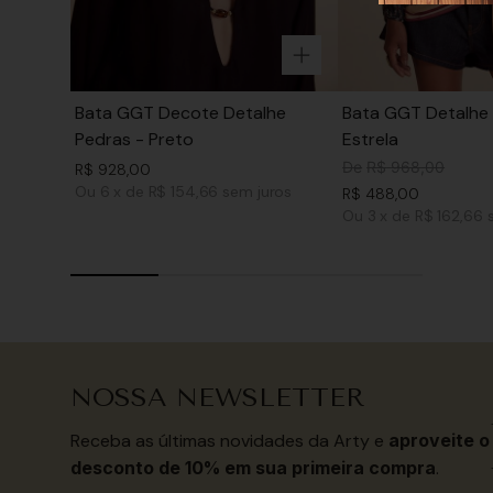
Bata GGT Decote Detalhe
Bata GGT Detalhe 
Pedras - Preto
Estrela
De
R$
968
,
00
R$
928
,
00
Ou
6
x
de
R$ 154,66
sem juros
R$
488
,
00
Ou
3
x
de
R$ 162,66
NOSSA NEWSLETTER
Receba as últimas novidades da Arty e
aproveite o
desconto de 10% em sua primeira compra
.