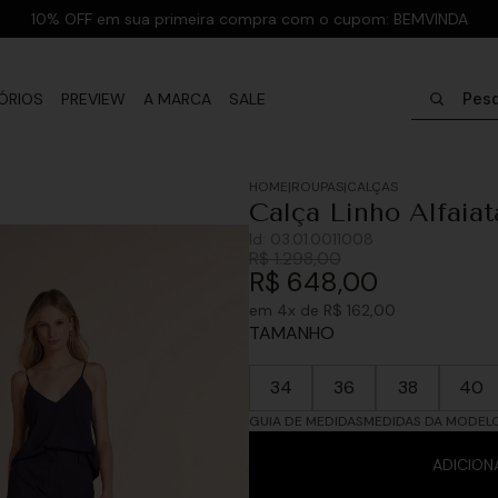
10% OFF em sua primeira compra com o cupom: BEMVINDA
Pesquisar
ÓRIOS
PREVIEW
A MARCA
SALE
ROUPAS
CALÇAS
Calça Linho Alfaiat
Id:
03.01.0011008
R$
1
.
298
,
00
R$
648
,
00
em
4
x de
R$
162
,
00
TAMANHO
34
36
38
40
GUIA DE MEDIDAS
MEDIDAS DA MODEL
ADICION