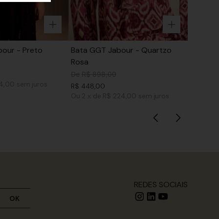
our - Preto
Bata GGT Jabour - Quartzo
Rosa
De
R$
898
,
00
74,00
sem juros
R$
448
,
00
Ou
2
x
de
R$ 224,00
sem juros
REDES SOCIAIS
OK