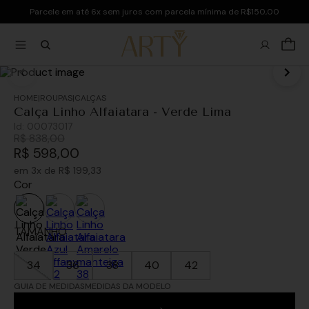
Parcele em até 6x sem juros com parcela mínima de R$150,00
ROUPAS
CALÇAS
Calça Linho Alfaiatara - Verde Lima
Id:
00073017
R$
838
,
00
R$
598
,
00
em
3
x de
R$
199
,
33
Cor
TAMANHO
34
36
38
40
42
GUIA DE MEDIDAS
MEDIDAS DA MODELO