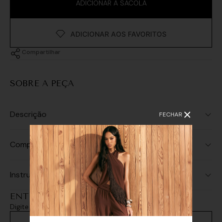
ADICIONAR À SACOLA
Compartilhar
SOBRE A PEÇA
Descrição
FECHAR
Composição
Instruções de Lavagem
ENTREGA E RETIRADA
Digite seu CEP e consulte as opções de entrega