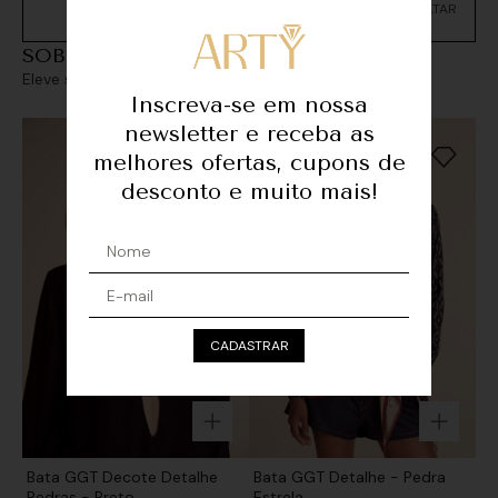
Não sei meu CEP
SOBREPOSIÇÕES
Eleve seu look com sofisticação e personalidade
Inscreva-se em nossa
newsletter e receba as
melhores ofertas, cupons de
desconto e muito mais!
CADASTRAR
Bata GGT Decote Detalhe
Bata GGT Detalhe - Pedra
Pedras - Preto
Estrela