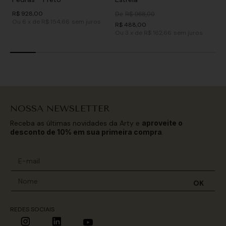
R$
928
,
00
De
R$
968
,
00
Ou
6
x
de
R$ 154,66
sem juros
R$
488
,
00
Ou
3
x
de
R$ 162,66
sem juros
NOSSA NEWSLETTER
Receba as últimas novidades da Arty e
aproveite o
desconto de 10% em sua primeira compra
.
OK
REDES SOCIAIS