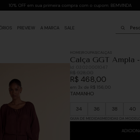
10% OFF em sua primeira compra com o cupom: BEMVINDA
Pesquisar
ÓRIOS
PREVIEW
A MARCA
SALE
ROUPAS
CALÇAS
Calça GGT Ampla -
Id:
03.02.0001047
R$
928
,
00
R$
468
,
00
em
3
x de
R$
156
,
00
TAMANHO
34
36
38
40
GUIA DE MEDIDAS
MEDIDAS DA MODEL
ADICION