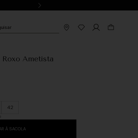
 Roxo Ametista
42
O
AR À SACOLA