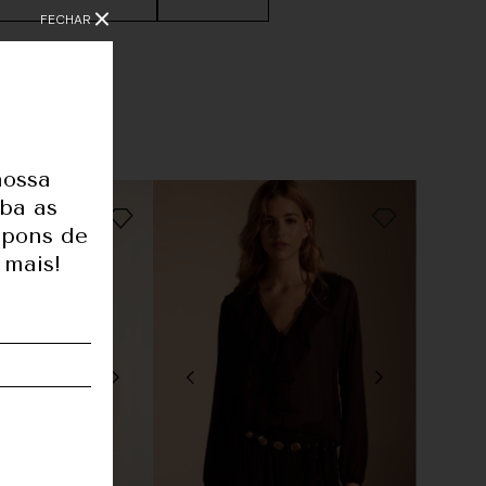
FECHAR
nossa
1,77
eba as
upons de
82
 mais!
61
91
36