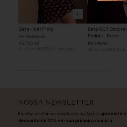
Bata - Ikat Preto
Bata GGT Decote 
Pedras - Preto
De
R$
898
,
00
R$
358
,
00
R$
928
,
00
Ou
2
x
de
R$ 179,00
sem juros
Ou
6
x
de
R$ 154,66
NOSSA NEWSLETTER
Receba as últimas novidades da Arty e
aproveite o
desconto de 10% em sua primeira compra
.