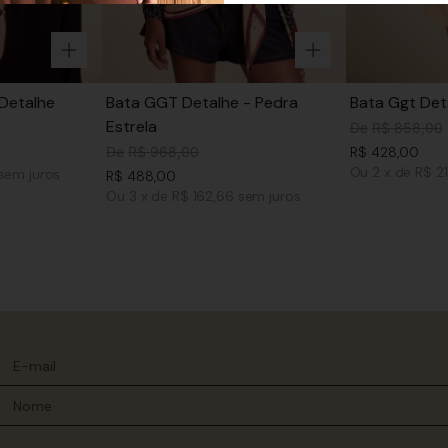
Detalhe
Bata GGT Detalhe - Pedra
Bata Ggt Det
Estrela
De
R$
858
,
00
De
R$
968
,
00
R$
428
,
00
Ou
2
x
de
R$ 2
sem juros
R$
488
,
00
Ou
3
x
de
R$ 162,66
sem juros