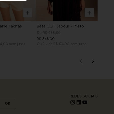
alhe Tachas
Bata GGT Jabour - Preto
De
R$
488
,
00
R$
348
,
00
14,00
sem juros
Ou
2
x
de
R$ 174,00
sem juros
REDES SOCIAIS
OK