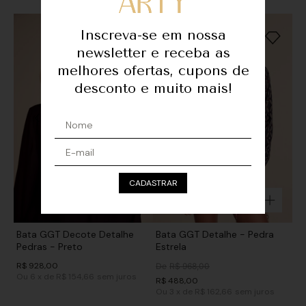
Inscreva-se em nossa
newsletter e receba as
melhores ofertas, cupons de
desconto e muito mais!
CADASTRAR
Bata GGT Decote Detalhe
Bata GGT Detalhe - Pedra
Pedras - Preto
Estrela
R$
928
,
00
De
R$
968
,
00
Ou
6
x
de
R$ 154,66
sem juros
R$
488
,
00
Ou
3
x
de
R$ 162,66
sem juros