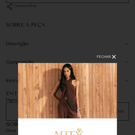
Compartilhar
SOBRE A PEÇA
Descrição
FECHAR
Composição
Instruções de Lavagem
ENTREGA E RETIRADA
Digite seu CEP e consulte as opções de entrega
Não sei meu CEP
SOBREPOSIÇÕES
Eleve seu look com sofisticação e personalidade