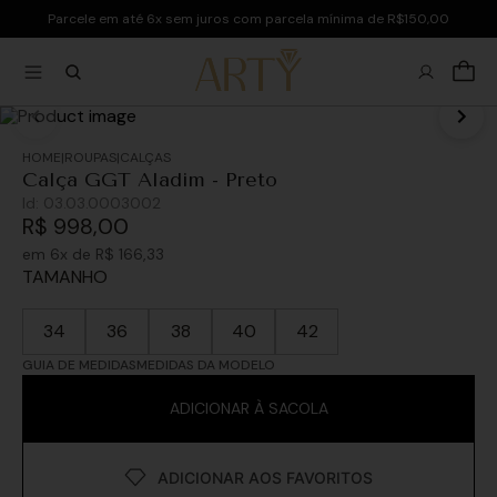
Parcele em até 6x sem juros com parcela mínima de R$150,00
ROUPAS
CALÇAS
Calça GGT Aladim - Preto
Id:
03.03.0003002
R$
998
,
00
em
6
x de
R$
166
,
33
TAMANHO
34
36
38
40
42
GUIA DE MEDIDAS
MEDIDAS DA MODELO
ADICIONAR À SACOLA