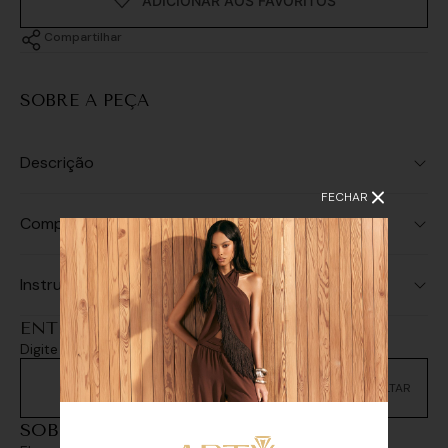
Compartilhar
SOBRE A PEÇA
Descrição
FECHAR
Composição
Instruções de Lavagem
ENTREGA E RETIRADA
Digite seu CEP e consulte as opções de entrega
Não sei meu CEP
SOBREPOSIÇÕES