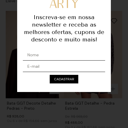
Eleve seu look com sofisticação e personalidade
Inscreva-se em nossa
newsletter e receba as
melhores ofertas, cupons de
desconto e muito mais!
CADASTRAR
Bata GGT Decote Detalhe
Bata GGT Detalhe - Pedra
Pedras - Preto
Estrela
R$
928
,
00
De
R$
968
,
00
Ou
6
x
de
R$ 154,66
sem juros
R$
488
,
00
Ou
3
x
de
R$ 162,66
sem juros