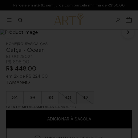
Parcele em até 6x sem juros com parcela mínima de R$150,00
ROUPAS
CALÇAS
Calça - Ocean
Id:
00129024
R$
898
,
00
R$
448
,
00
em
2
x de
R$
224
,
00
TAMANHO
34
36
38
40
42
GUIA DE MEDIDAS
MEDIDAS DA MODELO
ADICIONAR À SACOLA