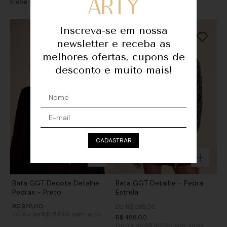
Eleve seu look com sofisticação e personalidade
Inscreva-se em nossa
newsletter e receba as
melhores ofertas, cupons de
desconto e muito mais!
CADASTRAR
Bata GGT Decote Detalhe
Bata GGT Detalhe - Pedra
Pedras - Preto
Estrela
R$
928
,
00
De
R$
968
,
00
Ou
6
x
de
R$ 154,66
sem juros
R$
488
,
00
Ou
3
x
de
R$ 162,66
sem juros