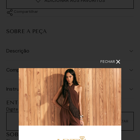
Compartilhar
SOBRE A PEÇA
Descrição
FECHAR
Composição
Instruções de Lavagem
ENTREGA E RETIRADA
Digite seu CEP e consulte as opções de entrega
Não sei meu CEP
SOBREPOSIÇÕES