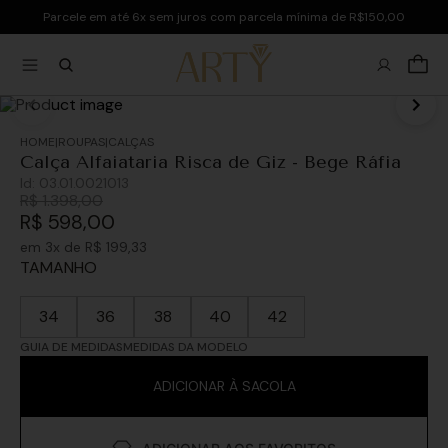
Parcele em até 6x sem juros com parcela mínima de R$150,00
ROUPAS
CALÇAS
Calça Alfaiataria Risca de Giz - Bege Ráfia
Id:
03.01.0021013
R$
1
.
398
,
00
R$
598
,
00
em
3
x de
R$
199
,
33
TAMANHO
34
36
38
40
42
GUIA DE MEDIDAS
MEDIDAS DA MODELO
ADICIONAR À SACOLA