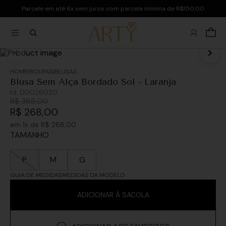
Parcele em até 6x sem juros com parcela mínima de R$150,00
ROUPAS
BLUSAS
Blusa Sem Alça Bordado Sol - Laranja
Id:
00026020
R$
368
,
00
R$
268
,
00
em
1
x de
R$
268
,
00
TAMANHO
P
M
G
GUIA DE MEDIDAS
MEDIDAS DA MODELO
ADICIONAR À SACOLA