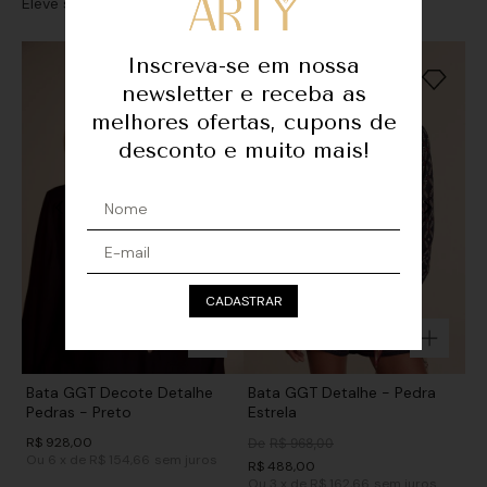
Eleve seu look com sofisticação e personalidade
Inscreva-se em nossa
newsletter e receba as
melhores ofertas, cupons de
desconto e muito mais!
CADASTRAR
Bata GGT Decote Detalhe
Bata GGT Detalhe - Pedra
Pedras - Preto
Estrela
R$
928
,
00
De
R$
968
,
00
Ou
6
x
de
R$ 154,66
sem juros
R$
488
,
00
Ou
3
x
de
R$ 162,66
sem juros