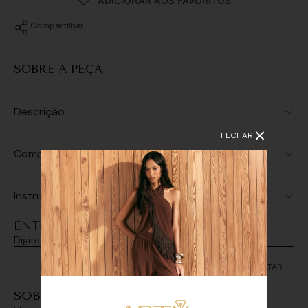
Compartilhar
SOBRE A PEÇA
Descrição
FECHAR
Composição
Instruções de Lavagem
ENTREGA E RETIRADA
Digite seu CEP e consulte as opções de entrega
Não sei meu CEP
SOBREPOSIÇÕES