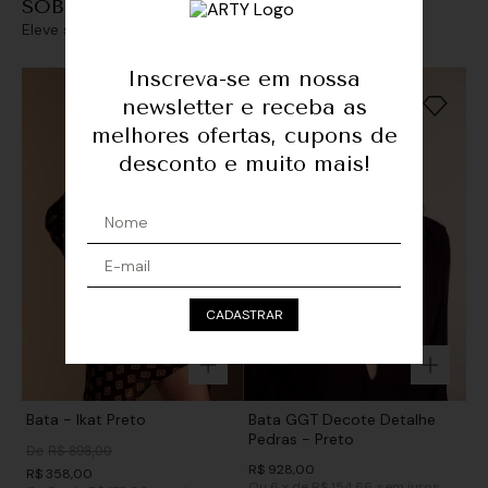
SOBREPOSIÇÕES
Eleve seu look com sofisticação e personalidade
Inscreva-se em nossa
newsletter e receba as
melhores ofertas, cupons de
desconto e muito mais!
CADASTRAR
Bata - Ikat Preto
Bata GGT Decote Detalhe
Pedras - Preto
De
R$
898
,
00
R$
928
,
00
R$
358
,
00
Ou
6
x
de
R$ 154,66
sem juros