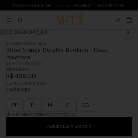
Parcele em até 6x sem juros com parcela mínima de R$150,00
ROUPAS
BLUSAS
Blusa Manga Detalhe Bordado - Roxo
Ametista
Id:
02.12.0001047
R$
868
,
00
R$
438
,
00
em
2
x de
R$
219
,
00
TAMANHO
PP
P
M
G
GG
GUIA DE MEDIDAS
MEDIDAS DA MODELO
ADICIONAR À SACOLA