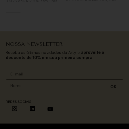
Ou
2
x
de
R$ 179,00
sem juros
NOSSA NEWSLETTER
Receba as últimas novidades da Arty e
aproveite o
desconto de 10% em sua primeira compra
.
OK
REDES SOCIAIS