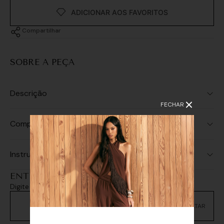
Compartilhar
SOBRE A PEÇA
Descrição
FECHAR
Composição
Instruções de Lavagem
ENTREGA E RETIRADA
Digite seu CEP e consulte as opções de entrega
Não sei meu CEP