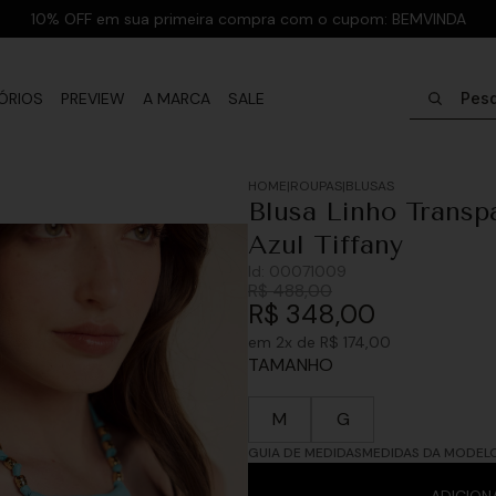
10% OFF em sua primeira compra com o cupom: BEMVINDA
Pesquisar
ÓRIOS
PREVIEW
A MARCA
SALE
ROUPAS
BLUSAS
Blusa Linho Transp
Azul Tiffany
Id:
00071009
R$
488
,
00
R$
348
,
00
em
2
x de
R$
174
,
00
TAMANHO
M
G
GUIA DE MEDIDAS
MEDIDAS DA MODEL
ADICION