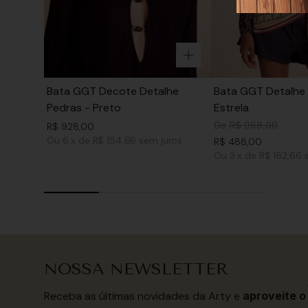
Bata GGT Decote Detalhe
Bata GGT Detalhe 
Pedras - Preto
Estrela
De
R$
968
,
00
R$
928
,
00
Ou
6
x
de
R$ 154,66
sem juros
R$
488
,
00
Ou
3
x
de
R$ 162,66
NOSSA NEWSLETTER
Receba as últimas novidades da Arty e
aproveite o