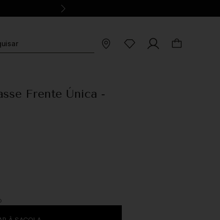
asse Frente Única -
O
AR À SACOLA