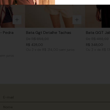
- Pedra
Bata Ggt Detalhe Tachas
Bata GGT Jab
De
R$
858
,
00
De
R$
488
,
00
R$
428
,
00
R$
348
,
00
Ou
2
x
de
R$ 214,00
sem juros
Ou
2
x
de
R$ 1
sem juros