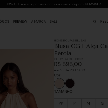
10% OFF em sua primeira compra com o cupom: BEMVINDA
Pesquisar
ÓRIOS
PREVIEW
A MARCA
SALE
ROUPAS
BLUSAS
Blusa GGT Alça Ca
Pérola
Id:
02.04.0003039
R$
898
,
00
em
5
x de
R$
179
,
60
Cor
TAMANHO
PP
P
M
G