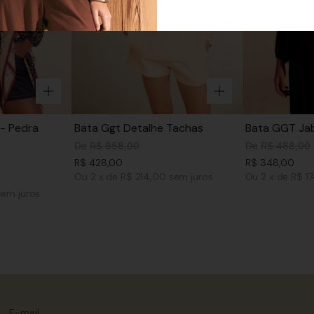
- Pedra
Bata Ggt Detalhe Tachas
Bata GGT Jab
De
R$
858
,
00
De
R$
488
,
00
R$
428
,
00
R$
348
,
00
Ou
2
x
de
R$ 214,00
sem juros
Ou
2
x
de
R$ 1
sem juros