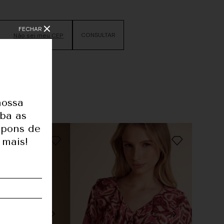
FECHAR
Não sei meu CEP
nossa
eba as
upons de
 mais!