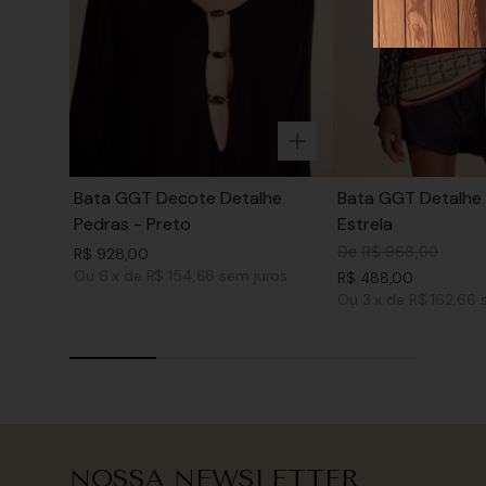
Bata GGT Decote Detalhe
Bata GGT Detalhe 
Pedras - Preto
Estrela
De
R$
968
,
00
R$
928
,
00
Ou
6
x
de
R$ 154,66
sem juros
R$
488
,
00
Ou
3
x
de
R$ 162,66
NOSSA NEWSLETTER