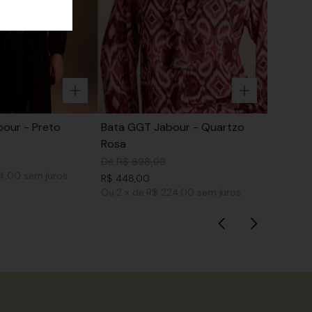
our - Preto
Bata GGT Jabour - Quartzo
Rosa
De
R$
898
,
00
74,00
sem juros
R$
448
,
00
Ou
2
x
de
R$ 224,00
sem juros