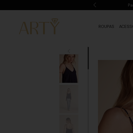
m o cupom: BEMVINDA
Pa
ROUPAS
ACESS