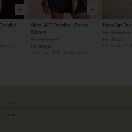
Detalhe
Bata GGT Detalhe - Pedra
Bata Ggt Det
Estrela
De
R$
858
,
00
De
R$
968
,
00
R$
428
,
00
Ou
2
x
de
R$ 2
sem juros
R$
488
,
00
Ou
3
x
de
R$ 162,66
sem juros