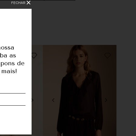
FECHAR
nossa
eba as
upons de
 mais!