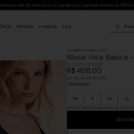
rcele em até 6x sem juros no cartão com parcela mínima de R$150
Pesquisar
ÓRIOS
PREVIEW
A MARCA
SALE
ROUPAS
BLUSAS
Blusa Alça Básica 
Id:
02.02.0021008
R$
498
,
00
em
3
x de
R$
166
,
00
TAMANHO
PP
P
M
G
GUIA DE MEDIDAS
MEDIDAS DA MODEL
ADICION