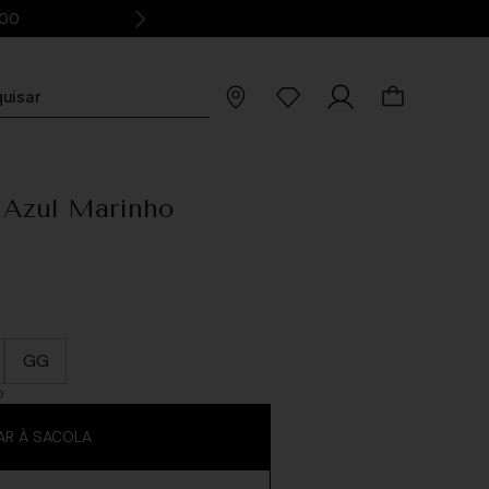
,00
- Azul Marinho
GG
O
AR À SACOLA