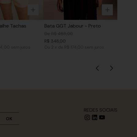
alhe Tachas
Bata GGT Jabour - Preto
De
R$
488
,
00
R$
348
,
00
14,00
sem juros
Ou
2
x
de
R$ 174,00
sem juros
REDES SOCIAIS
OK