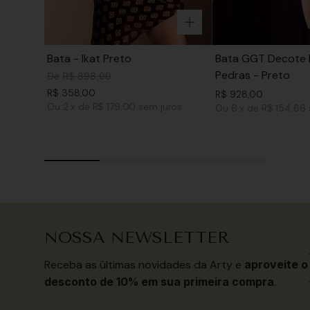
Bata - Ikat Preto
Bata GGT Decote 
Pedras - Preto
De
R$
898
,
00
R$
358
,
00
R$
928
,
00
Ou
2
x
de
R$ 179,00
sem juros
Ou
6
x
de
R$ 154,66
NOSSA NEWSLETTER
Receba as últimas novidades da Arty e
aproveite o
desconto de 10% em sua primeira compra
.