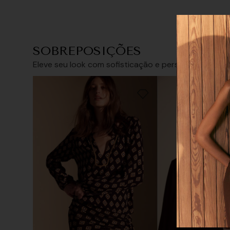
SOBREPOSIÇÕES
Tamanho
Eleve seu look com sofisticação e personalidade
34/PP
36/P
Tamanho que
38/M
40/G
42/GG