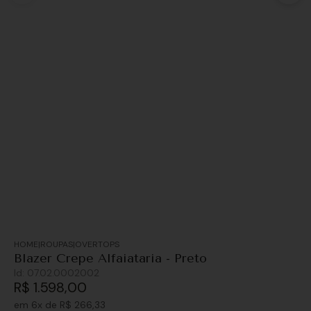
ROUPAS
OVERTOPS
Blazer Crepe Alfaiataria - Preto
Id:
07.02.0002002
R$
1
.
598
,
00
em
6
x de
R$
266
,
33