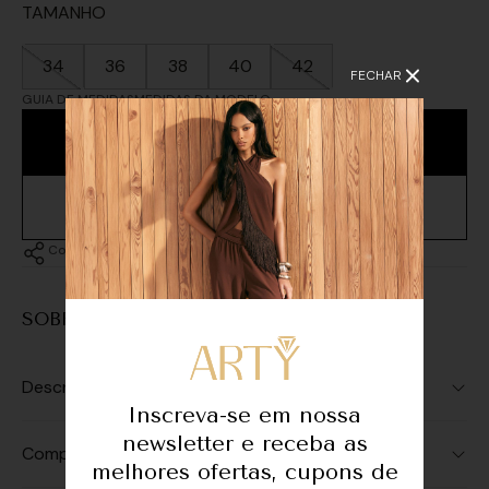
TAMANHO
34
36
38
40
42
FECHAR
GUIA DE MEDIDAS
MEDIDAS DA MODELO
ADICIONAR À SACOLA
Compartilhar
SOBRE A PEÇA
Descrição
Inscreva-se em nossa
newsletter e receba as
Composição
melhores ofertas, cupons de