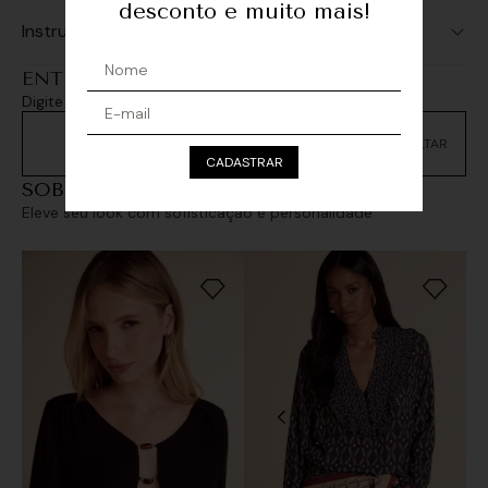
desconto e muito mais!
Instruções de Lavagem
ENTREGA E RETIRADA
Digite seu CEP e consulte as opções de entrega
Não sei meu CEP
CADASTRAR
SOBREPOSIÇÕES
Eleve seu look com sofisticação e personalidade