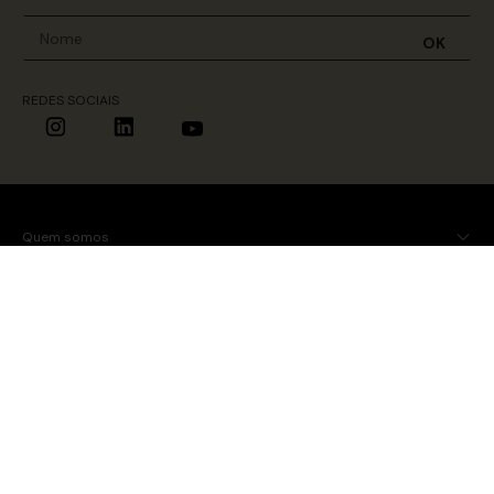
OK
REDES SOCIAIS
Quem somos
Minha conta
Tamanho que a modelo usa
Tamanho
Busto
Cintura
Quadril
Ajuda
34/PP
80
64
96
36/P
85
68
100
38/M
90
72
104