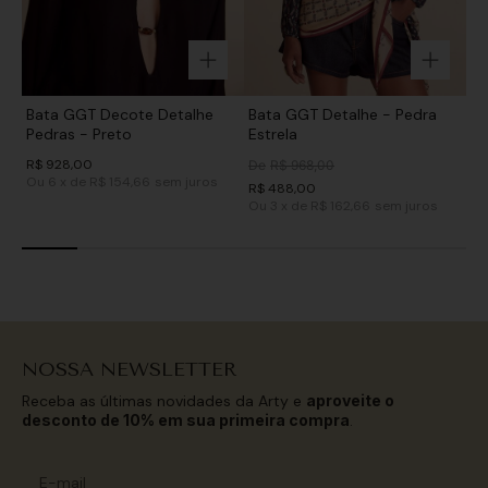
Bata GGT Decote Detalhe
Bata GGT Detalhe - Pedra
Pedras - Preto
Estrela
R$
928
,
00
De
R$
968
,
00
Ou
6
x
de
R$ 154,66
sem juros
R$
488
,
00
Ou
3
x
de
R$ 162,66
sem juros
NOSSA NEWSLETTER
Receba as últimas novidades da Arty e
aproveite o
desconto de 10% em sua primeira compra
.