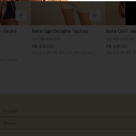
- Pedra
Bata Ggt Detalhe Tachas
Bata GGT Jab
De
R$
858
,
00
De
R$
488
,
00
R$
428
,
00
R$
348
,
00
Ou
2
x
de
R$ 214,00
sem juros
Ou
2
x
de
R$ 1
sem juros