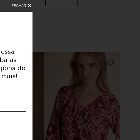
FECHAR
nossa
1,77
eba as
upons de
78
 mais!
64
90
36