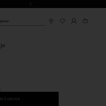
ja
O
AR À SACOLA