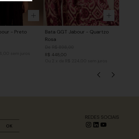
our - Preto
Bata GGT Jabour - Quartzo
Rosa
De
R$
898
,
00
74,00
sem juros
R$
448
,
00
Ou
2
x
de
R$ 224,00
sem juros
REDES SOCIAIS
OK