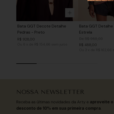
Bata GGT Decote Detalhe
Bata GGT Detalhe 
Pedras - Preto
Estrela
De
R$
968
,
00
R$
928
,
00
Ou
6
x
de
R$ 154,66
sem juros
R$
488
,
00
Ou
3
x
de
R$ 162,66
NOSSA NEWSLETTER
Receba as últimas novidades da Arty e
aproveite o
desconto de 10% em sua primeira compra
.