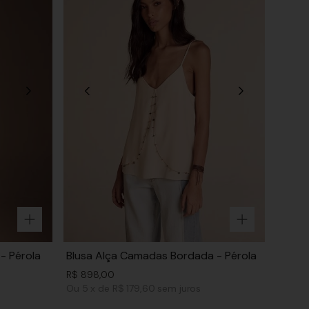
 - Pérola
Blusa Alça Camadas Bordada - Pérola
R$
898
,
00
Ou
5
x
de
R$ 179,60
sem juros