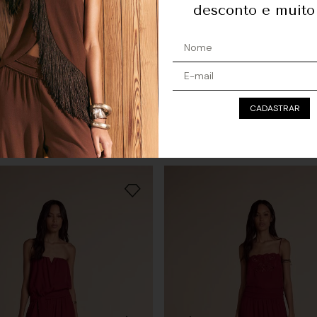
desconto e muito
e Única Tapeçaria - Preto
Camisa Manga Bata Bordado 
CADASTRAR
- Vermelho Bordô
R$ 164,50
sem juros
R$
898
,
00
Ou
5
x
de
R$ 179,60
sem juros