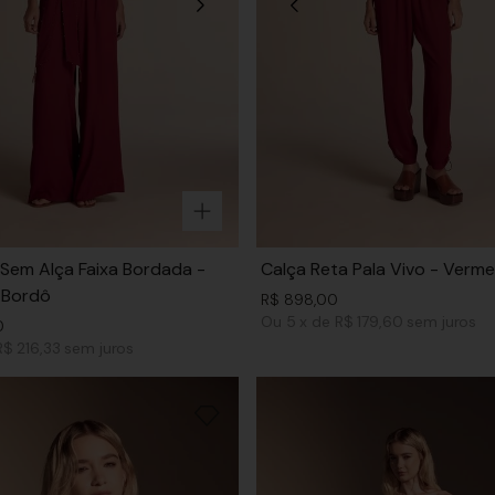
Sem Alça Faixa Bordada -
Calça Reta Pala Vivo - Verm
 Bordô
R$
898
,
00
Ou
5
x
de
R$ 179,60
sem juros
0
R$ 216,33
sem juros