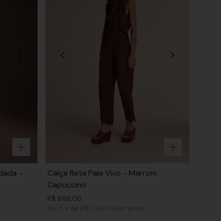
dada -
Calça Reta Pala Vivo - Marrom
Capuccino
R$
898
,
00
Ou
5
x
de
R$ 179,60
sem juros