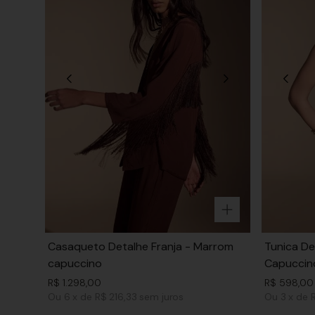
Casaqueto Detalhe Franja - Marrom
Tunica De
capuccino
Capuccin
R$
1
.
298
,
00
R$
598
,
00
Ou
6
x
de
R$ 216,33
sem juros
Ou
3
x
de