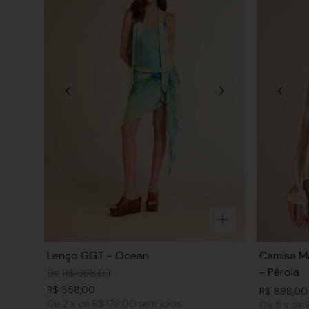
Lenço GGT - Ocean
Camisa Ma
- Pérola
De
R$
398
,
00
R$
358
,
00
R$
898
,
00
Ou
2
x
de
R$ 179,00
sem juros
Ou
5
x
de