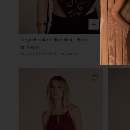
Lenço Bordado Richelieu - Preto
Top Frent
R$
798
,
00
R$
658
,
00
Ou
5
x
de
R$ 159,60
sem juros
Ou
4
x
de