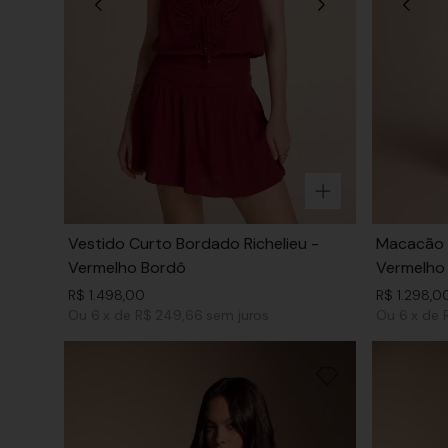
Vestido Curto Bordado Richelieu -
Macacão 
Vermelho Bordô
Vermelho
R$
1
.
498
,
00
R$
1
.
298
,
0
Ou
6
x
de
R$ 249,66
sem juros
Ou
6
x
de