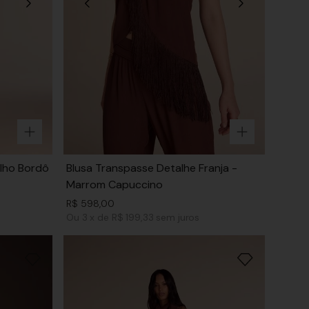
elho Bordô
Blusa Transpasse Detalhe Franja -
Marrom Capuccino
R$
598
,
00
Ou
3
x
de
R$ 199,33
sem juros