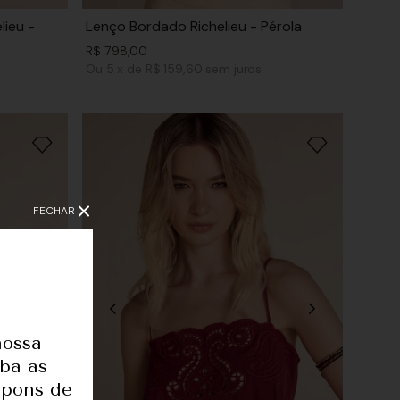
lieu -
Lenço Bordado Richelieu - Pérola
R$
798
,
00
Ou
5
x
de
R$ 159,60
sem juros
FECHAR
nossa
eba as
upons de