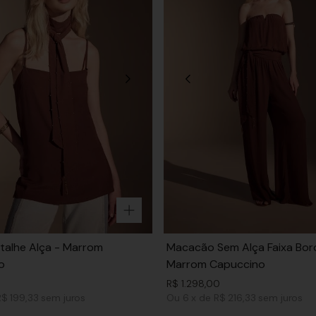
talhe Alça - Marrom
Macacão Sem Alça Faixa Bor
o
Marrom Capuccino
R$
1
.
298
,
00
R$ 199,33
sem juros
Ou
6
x
de
R$ 216,33
sem juros