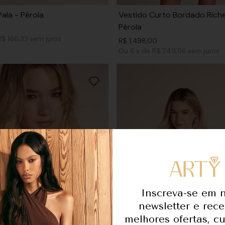
Pala - Pérola
Vestido Curto Bordado Riche
Pérola
R$ 166,33
sem juros
R$
1
.
498
,
00
Ou
6
x
de
R$ 249,66
sem juros
Inscreva-se em 
newsletter e rec
melhores ofertas, c