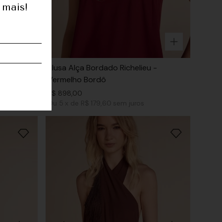
 mais!
Richelieu
Blusa Alça Bordado Richelieu -
Vermelho Bordô
R$
898
,
00
Ou
5
x
de
R$ 179,60
sem juros