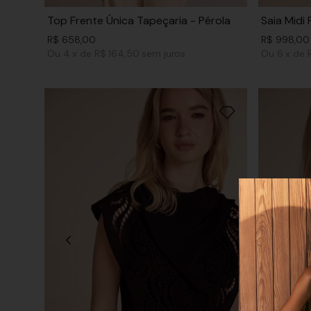
Top Frente Única Tapeçaria - Pérola
Saia Midi 
R$
658
,
00
R$
998
,
00
Ou
4
x
de
R$ 164,50
sem juros
Ou
6
x
de