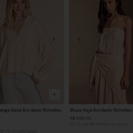
nga Bata Bordado Richelieu
Blusa Alça Bordado Richelieu
R$
898
,
00
Ou
5
x
de
R$ 179,60
sem juros
R$ 179,60
sem juros