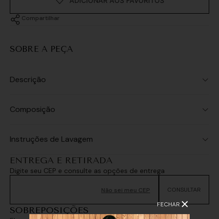
Compartilhar
SOBRE A PEÇA
Descrição
Composição
Instruções de Lavagem
ENTREGA E RETIRADA
Digite seu CEP e consulte as opções de entrega
Não sei meu CEP
FECHAR
SOBREPOSIÇÕES