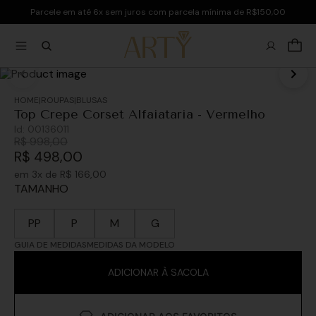
Parcele em até 6x sem juros com parcela mínima de R$150,00
ROUPAS
BLUSAS
Top Crepe Corset Alfaiataria - Vermelho
Id:
00136011
R$
998
,
00
R$
498
,
00
em
3
x de
R$
166
,
00
TAMANHO
PP
P
M
G
GUIA DE MEDIDAS
MEDIDAS DA MODELO
ADICIONAR À SACOLA