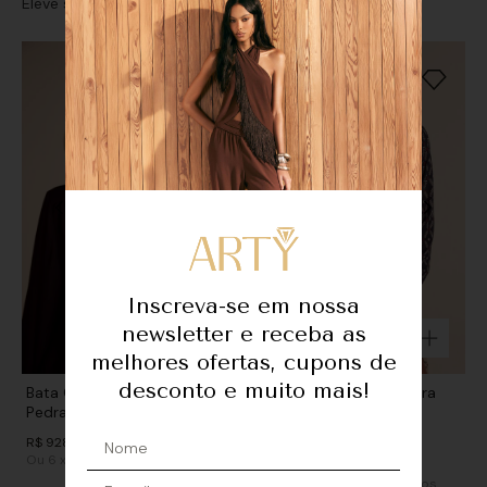
Eleve seu look com sofisticação e personalidade
Inscreva-se em nossa
newsletter e receba as
melhores ofertas, cupons de
desconto e muito mais!
Bata GGT Decote Detalhe
Bata GGT Detalhe - Pedra
Pedras - Preto
Estrela
R$
928
,
00
De
R$
968
,
00
Ou
6
x
de
R$ 154,66
sem juros
R$
488
,
00
Ou
3
x
de
R$ 162,66
sem juros