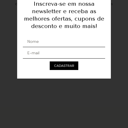
Inscreva-se em nossa
de novo com outras palavras-chave ou veja nossas
sugestões para você:
newsletter e receba as
BLUSAS
COLETES
CALÇAS
melhores ofertas, cupons de
desconto e muito mais!
VESTIDOS
SAIAS
SHORTS
CADASTRAR